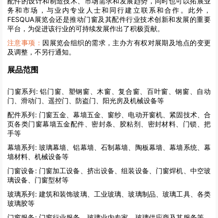
配件的设计和制造技术、市场需求和发展趋势，同时也可以拓展业
务和市场，与业内专业人士和同行建立联系和合作。此外，
FESQUA展览会还是推动门窗及其配件行业技术创新和发展的重要
平台，为促进该行业的可持续发展作出了积极贡献。
注意事项：
因展览会组织的需求，主办方有权对展期及地点的变更
及调整，不另行通知。
展品范围
门窗系列:
铝门窗、塑钢窗、木窗、复合窗、百叶窗、钢窗、自动
门、滑动门、遥控门、防盗门、阳光房及机械设备等
配件系列:
门窗五金、幕墙五金、窗纱、电动开窗机、紧固技术、合
页各类门窗幕墙五金配件、密封条、胶粘剂、密封材料、门锁、把
手等
幕墙系列:
玻璃幕墙、铝幕墙、石制幕墙、陶板幕墙、幕墙系统、幕
墙材料、机械设备等
门窗设备:
门窗加工设备、挤出设备、组装设备、门窗焊机、中空玻
璃设备、门窗型材等
玻璃系列:
建筑和装饰玻璃、工业玻璃、玻璃制品、玻璃工具、各类
玻璃胶等
门窗服务:
门窗行业服务、玻璃业内专家、玻璃供应商及其服务等。