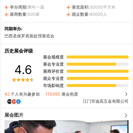
举办周期:
两年一届
展览面积:
30000平方米
展商数量:
500家
观众数量:
40000人
同期举办:
巴西圣保罗表面处理展览会
历史展会评级
展会规模度
展会专业度
4.6
展商评价度
观众专业度
市场影响度
42
个人有兴趣参加
115995
展会热度
江门市迪高五金有限公司
展会图片