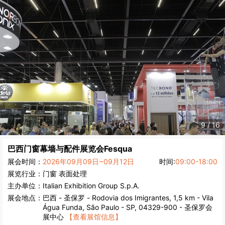
9
/
16
巴西门窗幕墙与配件展览会
Fesqua
展会时间：
2026年09月09日~09月12日
时间:
09:00-18:00
展览行业：
门窗
表面处理
主办单位：
Italian Exhibition Group S.p.A.
展会地点：
巴西
-
圣保罗
- Rodovia dos Imigrantes, 1,5 km - Vila
Água Funda, São Paulo - SP, 04329-900 - 圣保罗会
展中心
【查看展馆信息】