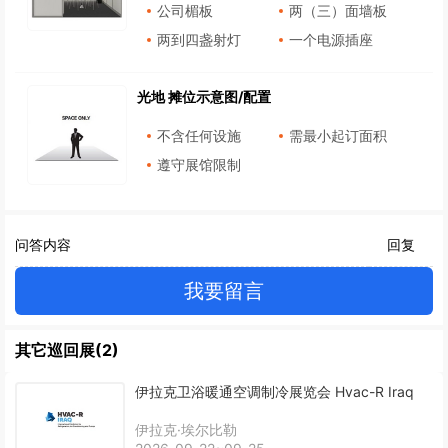
公司楣板
两（三）面墙板
两到四盏射灯
一个电源插座
光地 摊位示意图/配置
不含任何设施
需最小起订面积
遵守展馆限制
问答内容
回复
我要留言
其它巡回展(2)
伊拉克卫浴暖通空调制冷展览会 Hvac-R Iraq
伊拉克·埃尔比勒