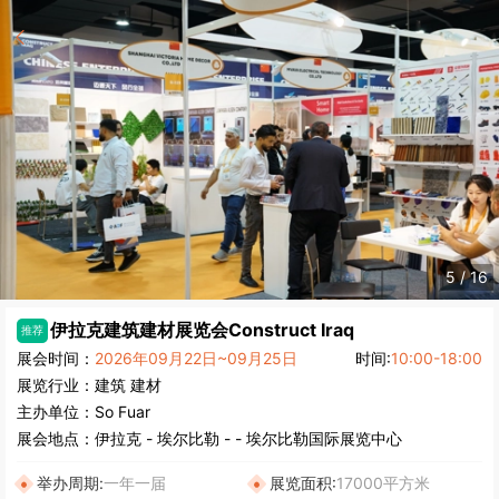
5
/
16
伊拉克建筑建材展览会
Construct Iraq
推荐
展会时间：
2026年09月22日~09月25日
时间:
10:00-18:00
展览行业：
建筑
建材
主办单位：
So Fuar
展会地点：
伊拉克
-
埃尔比勒
- - 埃尔比勒国际展览中心
举办周期:
一年一届
展览面积:
17000平方米