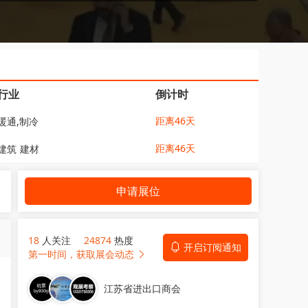
行业
倒计时
距离46天
暖通,制冷
距离46天
建筑
建材
申请展位
18
人关注
24874
热度
开启订阅通知
第一时间，获取展会动态
江苏省进出口商会