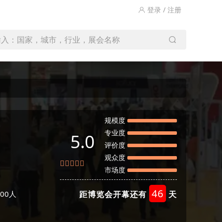
登录 / 注册
输入：国家，城市，行业，展会名称
规模度
专业度
5.0
评价度
观众度
市场度
46
00人
距博览会开幕还有
天