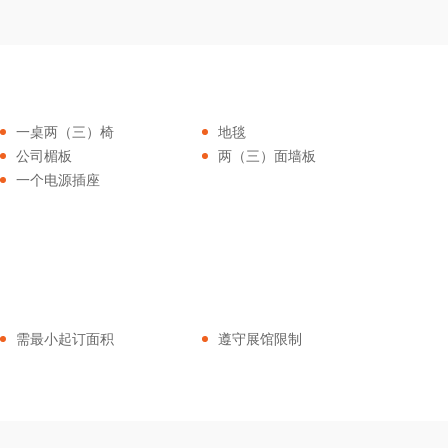
一桌两（三）椅
地毯
公司楣板
两（三）面墙板
一个电源插座
需最小起订面积
遵守展馆限制