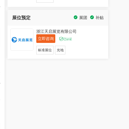
风
展位预定
展团
补贴
浙江天启展览有限公司
立即咨询
已认证
标准展位
光地
相
设
电
术