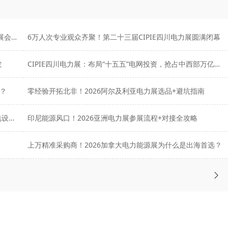
四展联动汇聚产业创新力量，2026 EPOWER全电展系列展会精彩呈现
6万人次专业观众齐聚！第二十三届CIPIE四川电力展圆满闭幕
发
CIPIE四川电力展：布局“十五五”电网投资，抢占中西部万亿市场
出？
零经验开拓北非！2026阿尔及利亚电力展选品+避坑指南
中亚采购清单曝光！2026乌兹别克斯坦电力展哪些输配电设备最抢手？
印尼能源风口！2026亚洲电力展参展流程+对接全攻略
上万精准采购商！2026加拿大电力能源展为什么是出海首选？