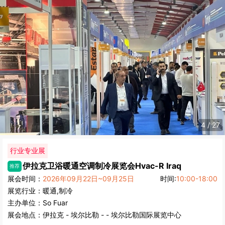
5
/
27
行业专业展
伊拉克卫浴暖通空调制冷展览会
Hvac-R Iraq
推荐
展会时间：
2026年09月22日~09月25日
时间:
10:00-18:00
展览行业：
暖通,制冷
主办单位：
So Fuar
展会地点：
伊拉克
-
埃尔比勒
- - 埃尔比勒国际展览中心