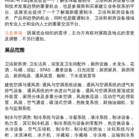
Hvac-R Iraq展览会是一个了解全球暖通制冷、卫浴和厨房设备市场
和技术发展趋势的重要机会，也是参展商和买家建立业务联系的平
台。该展览会提供了一个了解最新暖通制冷、卫浴和厨房设备技
术、产品和趋势的机会，同时也是暖通制冷、卫浴和厨房设备领域
的专业人士和业内人士的重要交流平台。
注意事项：
因展览会组织的需求，主办方有权对展期及地点的变更
及调整，不另行通知。
展品范围
卫浴厨房类:
卫生洁具，浴室及卫生间配件，厕所设施，水龙头，花
洒，马桶，浴缸，SPAS，桑拿设备，日光浴室；厨房家具、厨房用
品、厨房电器、通风装置、橱柜、下水道装置等
建筑空调与通风类:
通风与空调系统设施，通风与空调系统的进气有
排气设备、通风系统的中央进出气设备，通风与空调系统屋顶或室
外装置，家用分体及多重分体空调，风扇换流器；流动空气处理装
置，风扇，空气通道，吸顶式空调，热恢复系统，厨抽油烟机，安
全与监测系统
制冷与空调类:
制冷系统与设备，冷凝系统，液冷系统，制冰设备，
热力泵，其它制冷机器；制冷系统与设备的零配件，热交换设备，
水冷设备，空气压缩机，制冷剂，制冷机润滑油；冷却系统与冷
柜，冰淇淋机，冰片机，冷藏箱；冷藏格，冷冻格，运输制冷系