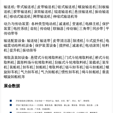
输送机:
带式输送机│皮带输送机│链式输送机│螺旋输送机│刮板输
送机│胶带输送机│滚筒输送机│辊道输送机│悬挂输送机│振动输送
机│移动式输送机│网带输送机│伸缩式输送机等
动力与传动装置:
各种类型电动机│减速机│变速机│电梯主机│保护
装置│电控系统│齿轮│传动链│联轴器│传动轴│三角带│同步带│平
传动带等
输送配套设备:
输送链│输送带│皮带清洁器│除渣机│斗式提升机│电
磁震动给料机设备│保护装置设备│搅拌机│减速机│电动滚筒│给料
机│提升机│振动筛等
堆取及装卸设备:
悬臂式斗轮堆取料机│门式斗轮堆取料机│桥式斗轮
取料机│圆形料场斗轮堆取料机│刮板式斗轮堆取料机│装载机│装车
机│装船机│卸车机│卸船机│堆取料机│链斗卸车机│链斗卸船机│螺
旋卸车机│气力卸车机│气力卸船机│惯性卸车机│绳斗卸船机│垂直
螺旋卸船机等
展会数据