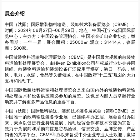
展会介绍
中国（沈阳）国际散装物料输送、装卸技术装备展览会（CBME），
时间：2024年06月27日~06月29日，地点：中国-辽宁-沈阳国际展
览中心，主办方：中国设备管理协会、中国冶金矿山企业协会，举
办周期：一年一届，展会面积：25000㎡,观众：31414人，参展
商：500家。
中国散装物料运输和处理展览会（CBME）是中国最大规模的散装物
料运输和处理展览会，由Hiven Exhibition公司与权威行业协会共同
组织。散装物料运输和装卸设备广泛应用于煤矿，港口，码头，钢
铁，电力，水泥，食品等关键领域，在中国政府“十二五”规划的大力
支持和推动下。
中国国际散装物料运输和处理博览会是来自国内外的散装物料运输
和处理技术和设备供应商必参加的展览。这也是内部人员掌握行业
动态并了解更多产品信息的重要平台。
中国（沈阳）国际散料输送、装卸技术装备展览会（简称CBME）是
中国唯一的散料输送装备专业展，已连续举办五届。展会自创办以
来，秉承以促进行业持续发展，推动经贸合作和技术交流为宗旨，
致力于为展商和采购商搭建贸易洽谈、信息交流、品牌宣传、产品
销售的共享平台。CBME举办以来备受中外企业专业人士欢迎，赢得