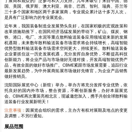
了展商和观众的广泛参与和大力支持。几年来吸引了来自中国、德
国、美国、俄罗斯、澳大利亚、南非、巴西、智利、瑞典、芬兰等
三十多个国家和地区两千多家展商，专业观众累计达十多万人次，
是具有广泛影响力的专业展览会。
近年来，我国装备制造业发展势头良好，在国家积极的宏观政策和
改革措施助推下，在国民经济迅猛发展的带动下，矿山、煤炭、钢
铁、港口、电厂、水泥等重点散料输送装备应用领域迎来新的发展
机遇期，未来数年散料输送装备市场需求将会持续增长，高端智能
优势型散料输送装备市场需求空间更大，持续更长。散料输送装备
企业要抓住这一历史发展机遇，充分发挥自身优势，不断提高科技
创新能力，将企业产品与市场做好无缝对接，开发高端智能优势产
品，有效全面的做好市场推广。CBME紧跟市场发展需要，追踪行业
最新发展趋势，为中外展商拓展市场做好先锋官，为企业产品销售
做好推销员。
沈阳国际展览中心（新馆）举办，举办方将充分发挥专业优势，依
托良好的国内外市场，整合资源，不断创新服务，办好本届展览
会。CBME再次重装亮相北京，现诚邀您加入，携手共创全球散料输
送装备行业发展新明天！
注意事项：
因展览会组织的需求，主办方有权对展期及地点的变更
及调整，不另行通知。
展品范围