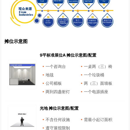
摊位示意图
9平标准展位A 摊位示意图/配置
一个咨询台
一桌两（三）椅
地毯
一个垃圾桶
公司楣板
两（三）面墙板
两到四盏射灯
一个电源插座
光地 摊位示意图/配置
不含任何设施
需最小起订面积
遵守展馆限制