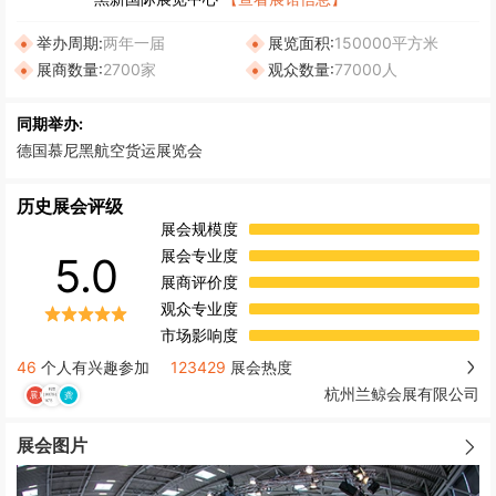
举办周期:
两年一届
展览面积:
150000平方米
展商数量:
2700家
观众数量:
77000人
同期举办:
德国慕尼黑航空货运展览会
历史展会评级
展会规模度
展会专业度
5.0
展商评价度
观众专业度
市场影响度
46
个人有兴趣参加
123429
展会热度
杭州兰鲸会展有限公司
展会图片