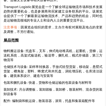
Transport Logistic展览会是一个了解全球运输物流市场和技术发展
趋势的重要机会，也是参展商和买家建立业务联系的平台。该展览
会提供了一个了解最新运输物流技术、产品和趋势的机会，同时也
是运输物流领域的专业人士和业内人士的重要交流平台。
注意事项：
因展览会组织的需求，主办方有权对展期及地点的变更
及调整，不另行通知。
展品范围
物料搬运设备:
托盘车，叉车，伸式电动堆高机，起重机，货梯，运
送机系统，高架式输送机，输送带，捆扎机，栈式存储器，第三方
物流等
仓储技术与设备:
采样率转换器，手放式轻型货架，移动架，悬臂式
货架，槽角架，塑料、蜂窝式和木托盘，涡轮增压机，仓库清洁设
备，建筑体系设计、建造与安装等
包装和捆扎设备:
快递，货物和仓储运输的包装设备与材料等
装卸技术:
月台调整板，装卸踏板，装卸桥，散装材料、混杂货的装
卸设备等
配件:
编制袋和航运袋，散装容器，滚筒，托盘和集装箱配件等