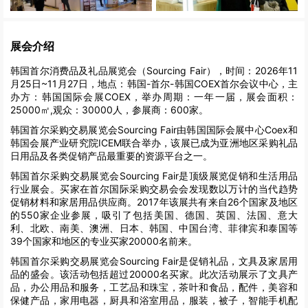
展会介绍
韩国首尔消费品及礼品展览会（Sourcing Fair），时间：2026年11
月25日~11月27日，地点：韩国-首尔-韩国COEX首尔会议中心，主
办方：韩国国际会展COEX，举办周期：一年一届，展会面积：
25000㎡,观众：30000人，参展商：600家。
韩国首尔采购交易展览会Sourcing Fair由韩国国际会展中心Coex和
韩国会展产业研究院ICEM联合举办，该展已成为亚洲地区采购礼品
日用品及各类促销产品最重要的资源平台之一。
韩国首尔采购交易展览会Sourcing Fair是顶级展览促销和生活用品
行业展会。买家在首尔国际采购交易会会发现数以万计的当代趋势
促销材料和家居用品供应商。2017年该展共有来自26个国家及地区
的550家企业参展，吸引了包括美国、德国、英国、法国、意大
利、北欧、南美、澳洲、日本、韩国、中国台湾、菲律宾和泰国等
39个国家和地区的专业买家20000名前来。
韩国首尔采购交易展览会Sourcing Fair是促销礼品，文具及家居用
品的盛会。该活动包括超过20000名买家。此次活动展示了文具产
品，办公用品和服务，工艺品和珠宝，茶叶和食品，配件，美容和
保健产品，家用电器，厨具和浴室用品，服装，被子，智能手机配