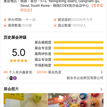
展会地点：
韩国
-
首尔
- 513, Yeongdong-daero, Gangnam-gu,
Seoul, South Korea - 韩国COEX首尔会议中心
【查看展
馆信息】
举办周期:
一年一届
展览面积:
25000平方米
展商数量:
600家
观众数量:
30000人
历史展会评级
展会规模度
展会专业度
5.0
展商评价度
观众专业度
市场影响度
89
个人有兴趣参加
88745
展会热度
丽水市众创商贸有限公司
展会图片