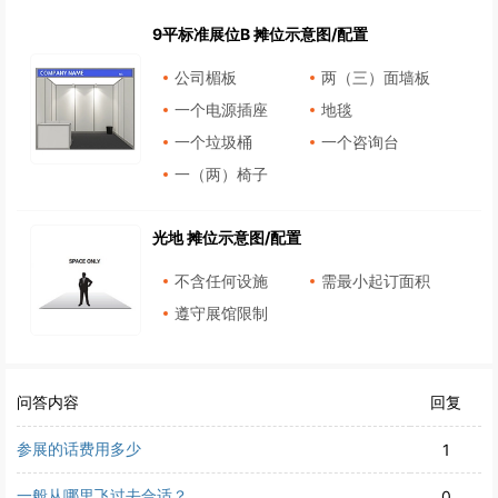
9平标准展位B 摊位示意图/配置
公司楣板
两（三）面墙板
一个电源插座
地毯
一个垃圾桶
一个咨询台
一（两）椅子
光地 摊位示意图/配置
不含任何设施
需最小起订面积
遵守展馆限制
问答内容
回复
参展的话费用多少
1
一般从哪里飞过去合适？
0