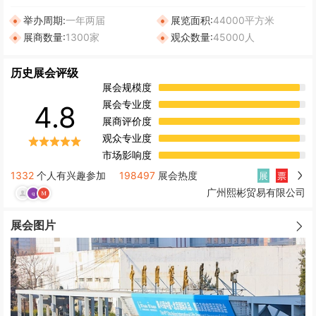
举办周期:
一年两届
展览面积:
44000平方米
展商数量:
1300家
观众数量:
45000人
历史展会评级
展会规模度
展会专业度
4.8
展商评价度
观众专业度
市场影响度
1332
个人有兴趣参加
198497
展会热度
展
票
广州熙彬贸易有限公司
展会图片