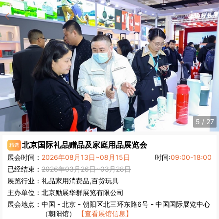
5
/
27
北京国际礼品赠品及家庭用品展览会
精选
展会时间：
2026年08月13日~08月15日
时间:
09:00-18:00
已经结束：
2026年03月26日~03月28日
展览行业：
礼品
家用消费品,百货
玩具
主办单位：
北京励展华群展览有限公司
展会地点：
中国
-
北京
- 朝阳区北三环东路6号 - 中国国际展览中心
（朝阳馆）
【查看展馆信息】