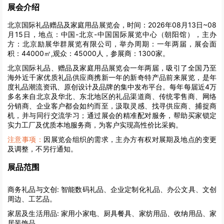
展会介绍
北京国际礼品赠品及家庭用品展览会，时间：2026年08月13日~08
月15日，地点：中国-北京-中国国际展览中心（朝阳馆），主办
方：北京励展华群展览有限公司，举办周期：一年两届，展会面
积：44000㎡,观众：45000人，参展商：1300家。
北京国际礼品、赠品及家庭用品展览会一年两届，吸引了全国乃至
海外近千家优质礼品供应商携新一年的新奇特产品前来展览，是年
度礼品潮流资讯、原创设计及品牌的集中发布平台。每年每届近4万
多名来自北京及华北、东北地区的礼品渠道商、传统零售商、网络
分销商、企业客户都会如约而至，汲取灵感、找寻供应商、捕捉商
机，并与同行交流学习；通过展会的精准配对服务，帮助买家锁定
实力工厂及优质本地服务商，为客户实现高性价比采购。
注意事项：
因展览会组织的需求，主办方有权对展期及地点的变更
及调整，不另行通知。
展品范围
商务礼品与文创:
智能数码礼品、企业定制化礼品、办公文具、文创
周边、工艺品。
家居及生活用品:
家用小家电、厨具餐具、家纺用品、收纳用品、家
居装饰品。