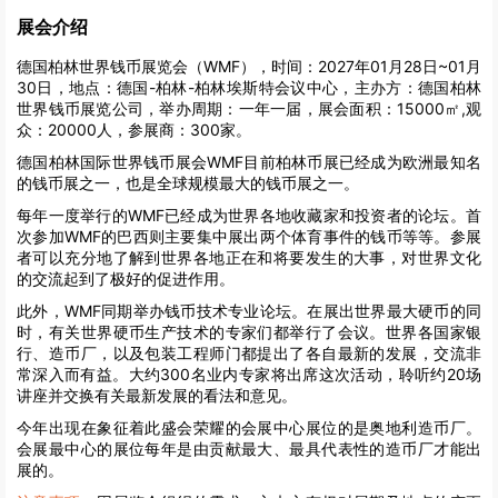
展会介绍
德国柏林世界钱币展览会（WMF），时间：2027年01月28日~01月
30日，地点：德国-柏林-柏林埃斯特会议中心，主办方：德国柏林
世界钱币展览公司，举办周期：一年一届，展会面积：15000㎡,观
众：20000人，参展商：300家。
德国柏林国际世界钱币展会WMF目前柏林币展已经成为欧洲最知名
的钱币展之一，也是全球规模最大的钱币展之一。
每年一度举行的WMF已经成为世界各地收藏家和投资者的论坛。首
次参加WMF的巴西则主要集中展出两个体育事件的钱币等等。参展
者可以充分地了解到世界各地正在和将要发生的大事，对世界文化
的交流起到了极好的促进作用。
此外，WMF同期举办钱币技术专业论坛。在展出世界最大硬币的同
时，有关世界硬币生产技术的专家们都举行了会议。世界各国家银
行、造币厂，以及包装工程师门都提出了各自最新的发展，交流非
常深入而有益。大约300名业内专家将出席这次活动，聆听约20场
讲座并交换有关最新发展的看法和意见。
今年出现在象征着此盛会荣耀的会展中心展位的是奥地利造币厂。
会展最中心的展位每年是由贡献最大、最具代表性的造币厂才能出
展的。