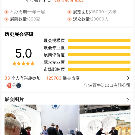
举办周期:
一年一届
展览面积:
15000平方米
展商数量:
300家
观众数量:
20000人
历史展会评级
展会规模度
展会专业度
5.0
展商评价度
观众专业度
市场影响度
33
个人有兴趣参加
129703
展会热度
宁波百牛进出口有限公司
展会图片