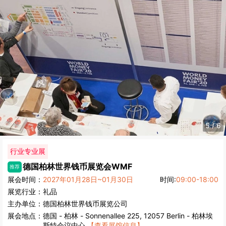
5
/
6
行业专业展
德国柏林世界钱币展览会
WMF
推荐
展会时间：
2027年01月28日~01月30日
时间:
09:00-18:00
展览行业：
礼品
主办单位：
德国柏林世界钱币展览公司
展会地点：
德国
-
柏林
- Sonnenallee 225, 12057 Berlin - 柏林埃
斯特会议中心
【查看展馆信息】