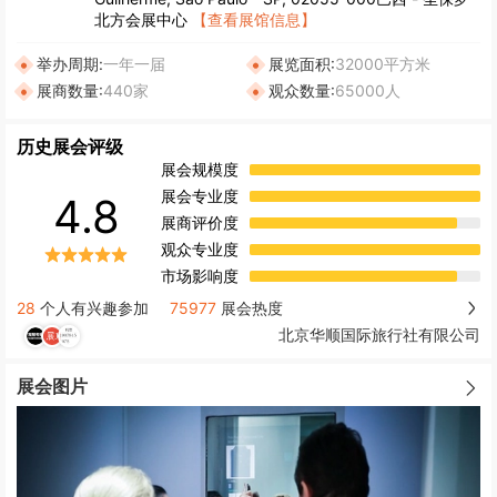
北方会展中心
【查看展馆信息】
举办周期:
一年一届
展览面积:
32000平方米
展商数量:
440家
观众数量:
65000人
历史展会评级
展会规模度
展会专业度
4.8
展商评价度
观众专业度
市场影响度
28
个人有兴趣参加
75977
展会热度
北京华顺国际旅行社有限公司
展会图片