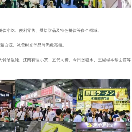
餐饮小吃、便利零售、烘焙甜品及特色餐饮等多个领域。
、蒙自源、冰雪时光等品牌悉数亮相。
味大骨汤馄饨、江南有理小茶、五代同糖、今日煲糖水、王椒椒本帮面馆等