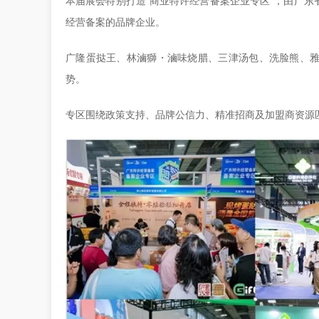
本届展会特别打造“商业特许经营备案企业专区”，由广
经营备案的品牌企业。
广隆蛋挞王、林滷獅・滷味烧腊、三津汤包、洗脸熊、
势。
专区围绕政策支持、品牌公信力、精准招商及加盟商资源