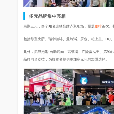
多元品牌集中亮相
展期三天，多个知名连锁品牌齐聚现场，覆盖
咖啡
茶饮、
包括尊宝比萨、瑞幸咖啡、曼玲粥、罗森、粒上皇、DQ
此外，流浪泡泡·自助烤肉、高筑墙、广隆蛋挞王、第9
品牌同台竞技，为投资者提供更加多元化的加盟选择。