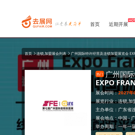
首页
近期开展
首页
连锁,加盟展会列表
广州国际特许经营及连锁加盟展览会 EXPO F
广州国际
热门
EXPO FRA
展会时间：
2027年
展览行业：
连锁,加
主办单位：
广东省
展会地点：
中国
-
举办周期：一年一