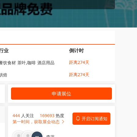
行业
倒计时
距离274天
餐饮食材
茶叶,咖啡
酒店用品
距离274天
烘焙
申请展位
444
人关注
169693
热度
开启订阅通知
第一时间，获取展会动态
森蓝