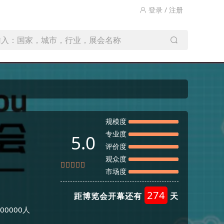
登录 / 注册
输入：国家，城市，行业，展会名称
规模度
专业度
5.0
评价度
观众度
市场度
274
距博览会开幕还有
天
0000人