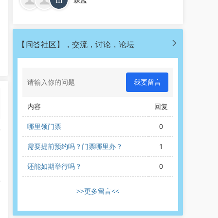
【问答社区】，交流，讨论，论坛
我要留言
内容
回复
哪里领门票
0
广
需要提前预约吗？门票哪里办？
1
：
还能如期举行吗？
0
上
>>更多留言<<
，