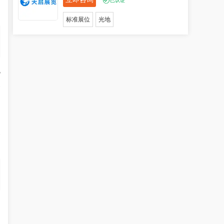
场
已认证
标准展位
光地
他
资
备