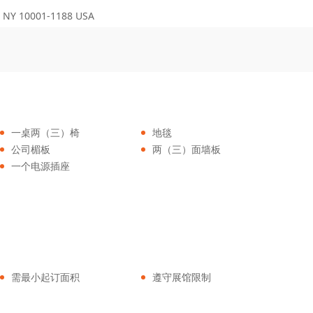
 NY 10001-1188 USA
一桌两（三）椅
地毯
公司楣板
两（三）面墙板
一个电源插座
需最小起订面积
遵守展馆限制