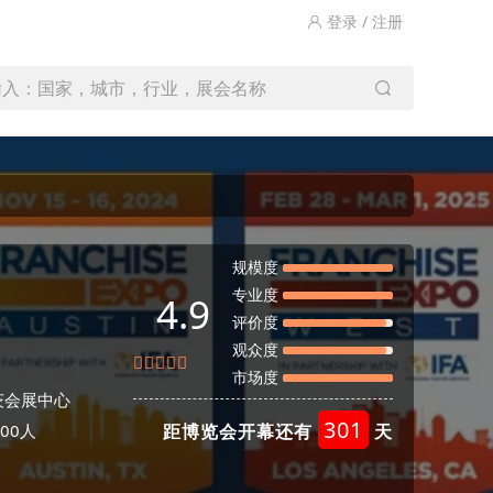
登录 / 注册
输入：国家，城市，行业，展会名称
规模度
专业度
4.9
评价度
观众度
市场度
茨会展中心
301
00人
距博览会开幕还有
天