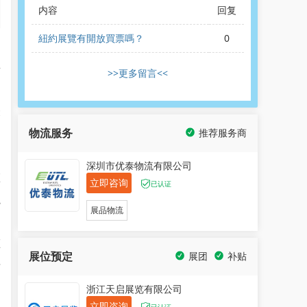
内容
回复
紐約展覽有開放買票嗎？
0
h
平
>>更多留言<<
聚
物流服务
推荐服务商
了
深圳市优泰物流有限公司
预
立即咨询
已认证
融
展品物流
顾
展位预定
展团
补贴
于
浙江天启展览有限公司
立即咨询