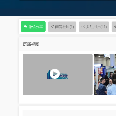
问答社区
(1)
关注用户
(41)
微信分享
历届视图