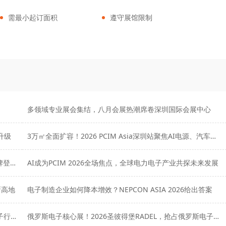
需最小起订面积
遵守展馆限制
多领域专业展会集结，八月会展热潮席卷深圳国际会展中心
业升级
3万㎡全面扩容！2026 PCIM Asia深圳站聚焦AI电源、汽车电气化与智慧能源
AI浪潮重塑电子制造！NEPCON ASIA 2026将携600+品牌登陆深圳
AI成为PCIM 2026全场焦点，全球电力电子产业共探未来发展
新高地
电子制造企业如何降本增效？NEPCON ASIA 2026给出答案
全球电子元器件之巅！2026德国慕尼黑electronica，电子行业必参第一展
俄罗斯电子核心展！2026圣彼得堡RADEL，抢占俄罗斯电子替代风口