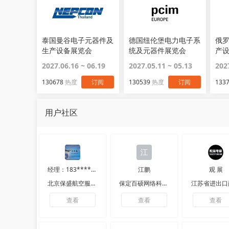
泰国曼谷电子元器件及
德国纽伦堡电力电子系
俄
生产设备展览会
统及元器件展览会
产设
Nepcon Thailand
PCIM
Ele
2027.06.16 ~ 06.19
2027.05.11 ~ 05.13
202
130678
热度
订阅
130539
热度
订阅
133
用户社区
经理：183****1912
江鹏
观 展
北京保盛航空服务有限公司
保定百硕网络科技有限公司
江苏省进出口
查看
查看
查看