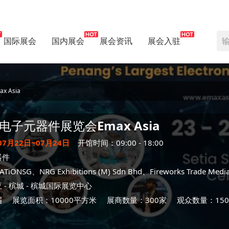
国际展会
国内展会
展会资讯
展会入驻
 Asia
电子元器件展览会
Emax Asia
07月22日~07月24日
开馆时间：09:00 - 18:00
器件
iONSG、NRG Exhibitions (M) Sdn Bhd、Fireworks Trade Media 
亚
-
槟城
- 槟城国际展览中心
届
展览面积：10000平方米
展商数量：300家
观众数量：150