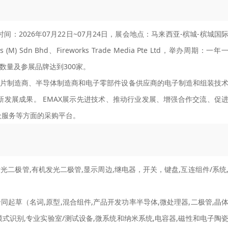
时间：2026年07月22日~07月24日，展会地点：马来西亚-槟城-槟城国
M) Sdn Bhd、Fireworks Trade Media Pte Ltd，举办周期：一年
商数量及参展品牌达到300家。
芯片制造商、半导体制造商和电子零部件设备供应商的电子制造和组装技
发展成果。 EMAX展示先进技术、推动行业发展、增强合作交流、促
众服务等方面的采购平台。
发光二极管,有机发光二极管,显示周边,继电器，开关，键盘,互连组件/系统
同起草（名词,原型,混合组件,产品开发功率半导体,微处理器,二极管,晶
数,图像/模式识别,专业实验室/测试设备,微系统和纳米系统,电容器,磁性和电子陶