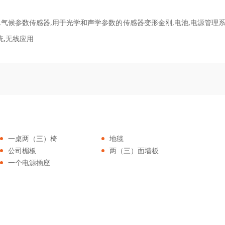
气候参数传感器,用于光学和声学参数的传感器变形金刚,电池,电源管理
统,无线应用
一桌两（三）椅
地毯
公司楣板
两（三）面墙板
一个电源插座