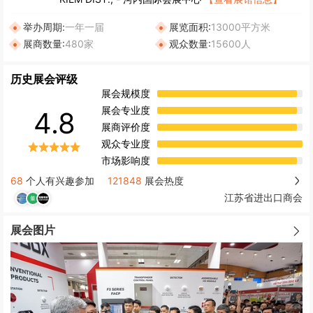
举办周期:
一年一届
展览面积:
13000平方米
展商数量:
480家
观众数量:
15600人
历史展会评级
展会规模度
展会专业度
4.8
展商评价度
观众专业度
市场影响度
68
个人有兴趣参加
121848
展会热度
江苏省进出口商会
展会图片