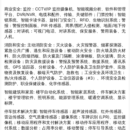
商业安全:
监控：CCTV/IP 监控摄像机、智能视频分析、软件和管理
平台、DVR/NVR、电缆和配件、传输、关键部件；门禁控制：智能
锁系统、智能卡读卡器、旋转门/安全门、RFID、生物识别系统；警
报：警报控制面板、PIR 传感器、周界/围栏入侵检测、地面/地下传
感器；对讲机：可视门电话、对讲系统、保安服务、警用装备、无
人机。
消防和安全:
主动消防安全：灭火设备、火灾报警器、烟雾探测器、
紧急公共广播、逃生和应急设备；被动防火安全：防火墙及防火材
料、防火/防烟挡板、防火窗及门隔断、涂漆钢板、防火玻璃、防火
检测设备；防灾及救援设备：警报及预警系统、救援系统、通讯系
统、GPS 追踪器、分析设备、个人防护装备及卫生防护套件、应急
物资及恢复设备、极端天气防护、急救包 ；工业安全及环境卫生：
热/火传感器、个人防护设备、工业仪器设备（#3）、环境安全及检
测防护、职业保健设备、化学传感器。
智能建筑和家居:
楼宇自动化系统 、智能家居系统 、停车解决方案
、楼宇管理软件、照明系统、能源管理系统、暖通空调系统、显示
标牌。
停车技术解决方案:
智能停车传感器：超声波传感器、红外传感器、
雷达传感器、空气质量传感器；摄像系统：车牌识别 (LPR)、监控摄
像机；移动应用程序和支付解决方案：移动停车应用程序、移动支
付系统；数据分析：占用率分析、移动警报；停车引导系统：动态