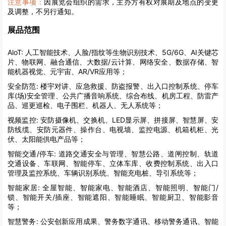
注意事项：
因展览会组织的需求，主办方有权对展期及地点的变更
及调整，不另行通知。
展品范围
AloT:
人工智能技术、人脸/指纹等生物识别技术、5G/6G、AI关键芯
片、物联网、融合通信、大数据/云计算、网络安全、数据存储、智
能机器视觉、元宇宙、AR/VR应用等；
安全防范:
楼宇对讲、应急救援、防盗报警、出入口控制系统、停车
库(场)安全管理、公共广播音响系统、综合布线、机房工程、防雷产
品、巡更巡检、电子围栏、机器人、无人系统等；
视频监控:
安防摄像机、交换机、LED显示屏、拼接屏、智慧屏、安
防线缆、安防元器件、操作台、电视墙、监控电源、机箱机柜、光
伏、太阳能供电产品等；
智能交通/停车:
道路交通安全与管理、智慧公路、道闸控制、轨道
交通设备、车联网、智能停车、立体车库、收费控制系统、出入口
管理及监控系统、车辆识别系统、智能充电桩、导引系统等；
智能家居:
全屋智能、智能家电、智能酒店、智能照明、智能门/
锁、智能开关/插座、智能遮阳、智能睡眠、智能厨卫、智能影音
等；
智慧警务:
公安创新应用成果、警务数字通讯、移动警务通讯、智能