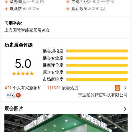
举办周期:
一年两届
展览面积:
20000平方米
展商数量:
400家
观众数量:
50000人
同期举办:
上海国际智能家居展览会
历史展会评级
展会规模度
展会专业度
5.0
展商评价度
观众专业度
市场影响度
421
个人有兴趣参加
111331
展会热度
企
宁波耀源精密科技有限公司
展会图片