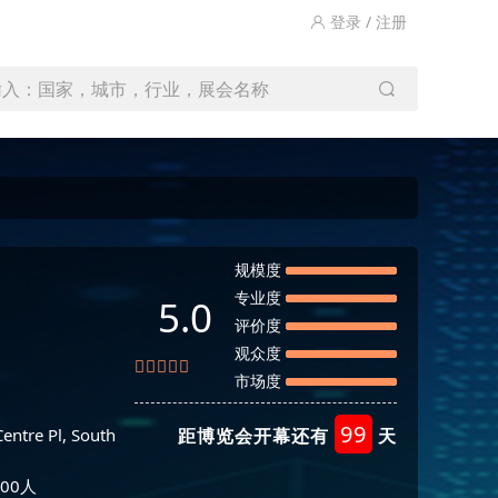
登录 / 注册
输入：国家，城市，行业，展会名称
规模度
专业度
5.0
评价度
观众度
市场度
99
entre Pl, South
距博览会开幕还有
天
00人