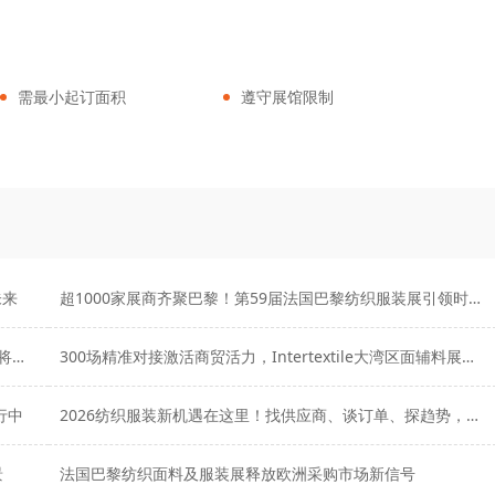
需最小起订面积
遵守展馆限制
未来
超1000家展商齐聚巴黎！第59届法国巴黎纺织服装展引领时尚产业未来
2026 Intertextile秋冬面辅料展：全球纺织商机新窗口即将开启
300场精准对接激活商贸活力，Intertextile大湾区面辅料展圆满落幕
行中
2026纺织服装新机遇在这里！找供应商、谈订单、探趋势，一展触达！
景
法国巴黎纺织面料及服装展释放欧洲采购市场新信号