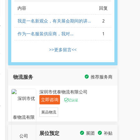
内容
回复
我是一名新观众，有关展会期间的讲座
2
地
和培训活动的信息在哪里可以找到？
作为一名服装供应商，我对
1
一
SOURCING EXPO的观众组成感兴趣。
您能告诉我主要的观众类型吗？
>>更多留言<<
纺
括
物流服务
推荐服务商
零
深圳市优泰物流有限公司
立即咨询
已认证
流
展品物流
，
展位预定
展团
补贴
期