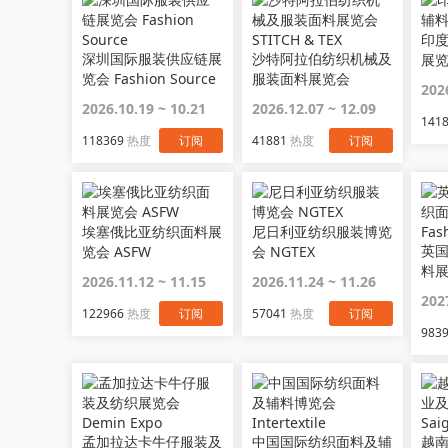
印
深圳国际服装供应链展
沙特阿拉伯纺织机械及
展览
览会 Fashion Source
服装面料展览会
202
STITCH & TEX
2026.10.19 ~ 10.21
2026.12.07 ~ 12.09
141
118369
热度
订阅
41881
热度
订阅
埃塞俄比亚纺织面料展
尼日利亚纺织服装博览
英
览会 ASFW
会 NGTEX
料展
2026.11.12 ~ 11.15
2026.11.24 ~ 11.26
Fas
202
122966
热度
订阅
57041
热度
订阅
983
孟加拉达卡牛仔服装及
中国国际纺织面料及辅
越