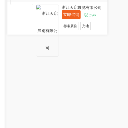
他
浙江天启展览有限公司
立即咨询
已认证
种
标准展位
光地
展
展
休
天