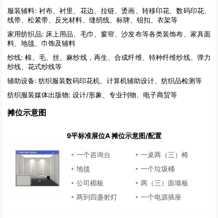
服装辅料:
衬布、衬里、花边、拉链、烫画、转移印花、数码印花、
线带、松紧带、反光材料、缝纫线、标牌、钮扣、衣架等
家用纺织品:
床上用品、毛巾、窗帘、沙发布等各类装饰布、家具面
料、地毯、巾饰及辅料
纱线:
棉、毛、丝、麻纱线，再生、合成纤维、特种纤维纱线、弹力
纱线、花式纱线等
辅助设备:
纺织服装数码印花机、计算机辅助设计、纺织品检测等
纺织服装媒体出版物:
设计/形象、专业刊物、电子商贸等
摊位示意图
9平标准展位A 摊位示意图/配置
一个咨询台
一桌两（三）椅
地毯
一个垃圾桶
公司楣板
两（三）面墙板
两到四盏射灯
一个电源插座