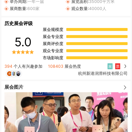
举办周期:
一年一届
展览面积:
35000平方米
展商数量:
600家
观众数量:
40000人
历史展会评级
展会规模度
展会专业度
5.0
展商评价度
观众专业度
市场影响度
394
个人有兴趣参加
108403
展会热度
展
票
杭州新港润滑科技有限公司
展会图片