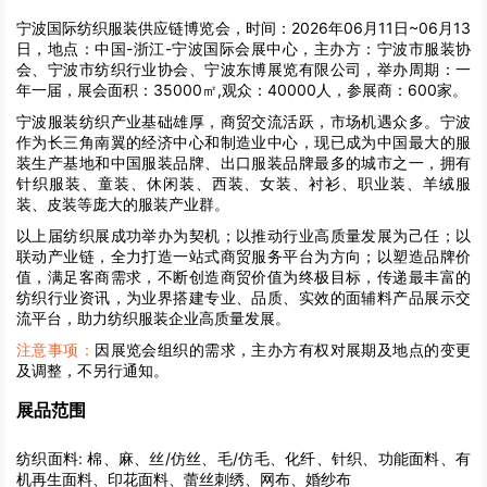
宁波国际纺织服装供应链博览会，时间：2026年06月11日~06月13
日，地点：中国-浙江-宁波国际会展中心，主办方：宁波市服装协
会、宁波市纺织行业协会、宁波东博展览有限公司，举办周期：一
年一届，展会面积：35000㎡,观众：40000人，参展商：600家。
宁波服装纺织产业基础雄厚，商贸交流活跃，市场机遇众多。宁波
作为长三角南翼的经济中心和制造业中心，现已成为中国最大的服
装生产基地和中国服装品牌、出口服装品牌最多的城市之一，拥有
针织服装、童装、休闲装、西装、女装、衬衫、职业装、羊绒服
装、皮装等庞大的服装产业群。
以上届纺织展成功举办为契机；以推动行业高质量发展为己任；以
联动产业链，全力打造一站式商贸服务平台为方向；以塑造品牌价
值，满足客商需求，不断创造商贸价值为终极目标，传递最丰富的
纺织行业资讯，为业界搭建专业、品质、实效的面辅料产品展示交
流平台，助力纺织服装企业高质量发展。
注意事项：
因展览会组织的需求，主办方有权对展期及地点的变更
及调整，不另行通知。
展品范围
纺织面料:
棉、麻、丝/仿丝、毛/仿毛、化纤、针织、功能面料、有
机再生面料、印花面料、蕾丝刺绣、网布、婚纱布