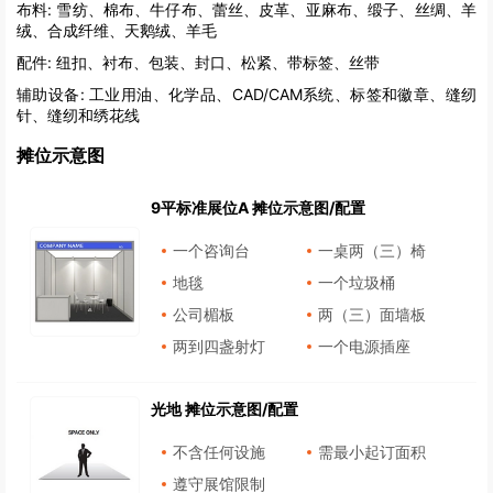
布料:
雪纺、棉布、牛仔布、蕾丝、皮革、亚麻布、缎子、丝绸、羊
绒、合成纤维、天鹅绒、羊毛
配件:
纽扣、衬布、包装、封口、松紧、带标签、丝带
辅助设备:
工业用油、化学品、CAD/CAM系统、标签和徽章、缝纫
针、缝纫和绣花线
摊位示意图
9平标准展位A 摊位示意图/配置
一个咨询台
一桌两（三）椅
地毯
一个垃圾桶
公司楣板
两（三）面墙板
两到四盏射灯
一个电源插座
光地 摊位示意图/配置
不含任何设施
需最小起订面积
遵守展馆限制