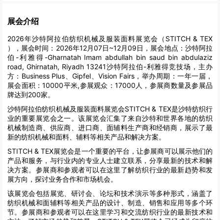
展会介绍
2026年沙特阿拉伯纺织机械及服装面料展览会（STITCH & TEX
），展会时间：2026年12月07日~12月09日，展会地点：沙特阿拉
伯-利雅得-Gharnatah Imam abdullah bin saud bin abdulaziz
road, Ghirnatah, Riyadh 13241沙特阿拉伯-利雅得竞技场，主办
方：Business Plus、Gipfel、Vision Fairs，举办周期：一年一届，
展会面积：10000平米,参展观众：17000人，参展商数量及参展品
牌达到200家。
沙特阿拉伯纺织机械及服装面料展览会STITCH & TEX是沙特纺织行
业的重要展览会之一。该展览会汇集了来自沙特和世界各地的纺织
机械制造商、供应商、进口商、面辅料生产商和经销商，展示了最
新的纺织机械和面料、辅料等相关产品和解决方案。
STITCH & TEX展览会是一个重要的平台，让参展商可以展示他们的
产品和服务，与行业内的专业人士建立联系，分享最新的技术和解
决方案。参展商和参观者可以在这里了解纺织行业的最新趋势和发
展方向，探讨业务合作和市场机会。
该展览会包括展览、研讨会、论坛和技术演示等多种形式，涵盖了
纺织机械和面辅料等相关产品的设计、制造、销售和应用等多个环
节。参展商和参观者可以在这里学习和交流纺织行业的最新技术和