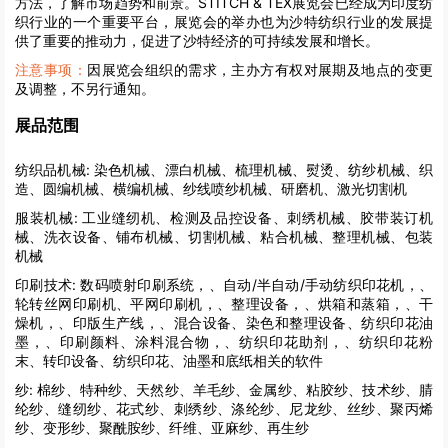
方法，了解市场趋势和前景。STITCH & TEX展览会已经成为印度纺
织行业的一个重要平台，展览会的举办也为沙特纺织行业的发展提
供了重要的推动力，促进了沙特经济的可持续发展和增长。
注意事项：
因展览会组织的需求，主办方有权对展期及地点的变更
及调整，不另行通知。
展品范围
纺织品机械:
染色机械、漂白机械、梳理机械、熨烫、纺纱机械、织
造、圆编机械、横编机械、纱线喷纱机械、研磨机、激光切割机
服装机械:
工业缝纫机、检测及品控设备、刺绣机械、胶带装订机
械、洗衣设备、铺布机械、切割机械、粘合机械、整理机械、包装
机械
印刷技术:
数码喷射印刷系统，、自动/半自动/手动纺织印花机，、
轮转丝网印刷机、平网印刷机，、整理设备，、烘箱和蒸箱，、干
燥机，、印版生产线，、混合设备、染色和整理设备、纺织印花油
墨，、印刷颜料、涂料混合物，、纺织印花助剂，、纺织印花粉
末、转印设备、纺织印花、油墨和底纸相关的软件
纱:
棉纱、特种纱、天然纱、羊毛纱、金属纱、粘胶纱、技术纱、腈
纶纱、缝纫纱、花式纱、刺绣纱、涤纶纱、尼龙纱、丝纱、聚丙烯
纱、变形纱、聚酰胺纱、纤维、亚麻纱、再生纱