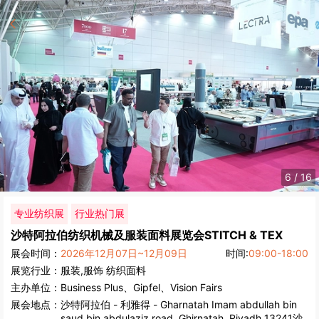
6
/
16
专业纺织展
行业热门展
沙特阿拉伯纺织机械及服装面料展览会
STITCH & TEX
展会时间：
2026年12月07日~12月09日
时间:
09:00-18:00
展览行业：
服装,服饰
纺织面料
主办单位：
Business Plus、Gipfel、Vision Fairs
展会地点：
沙特阿拉伯
-
利雅得
- Gharnatah Imam abdullah bin
saud bin abdulaziz road, Ghirnatah, Riyadh 13241沙