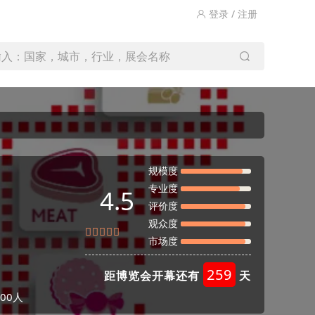
登录 / 注册
输入：国家，城市，行业，展会名称
规模度
专业度
4.5
评价度
观众度
市场度
259
距博览会开幕还有
天
00人