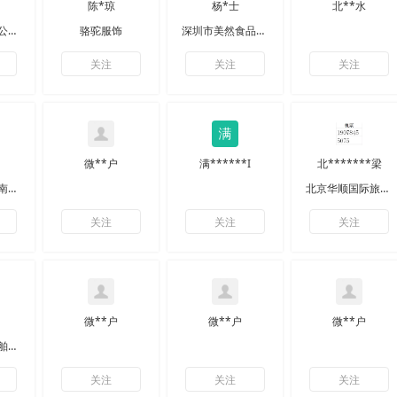
陈*琼
杨*士
北**水
罗邦（上海）公关咨询有限公司
骆驼服饰
深圳市美然食品进出口有限公司
关注
关注
关注
微**户
满******I
北*******梁
花颜悦色（云南）化妆品有限公司
北京华顺国际旅行社有限公司
关注
关注
关注
微**户
微**户
微**户
地中海邮轮船舶管理（上海）有限公司
关注
关注
关注