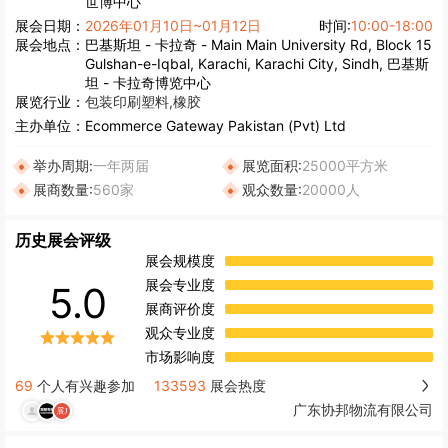
世博中心
展会日期：
2026年01月10日~01月12日
时间:
10:00-18:00
展会地点：
巴基斯坦 - 卡拉奇 - Main Main University Rd, Block 15
Gulshan-e-Iqbal, Karachi, Karachi City, Sindh, 巴基斯
坦 - 卡拉奇博览中心
展览行业：
包装
印刷
塑料,橡胶
主办单位：
Ecommerce Gateway Pakistan (Pvt) Ltd
举办周期:
一年两届
展览面积:
25000平方米
展商数量:
560家
观众数量:
20000人
历史展会评级
展会规模度
展会专业度
5.0
展商评价度
观众专业度
市场影响度
69
个人有兴趣参加
133593
展会热度
广东协邦物流有限公司