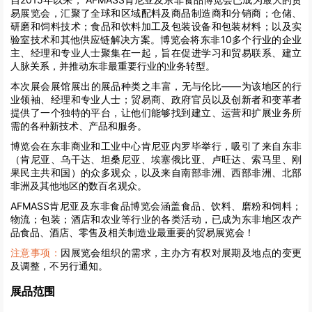
易展览会，汇聚了全球和区域配料及商品制造商和分销商；仓储、
研磨和饲料技术；食品和饮料加工及包装设备和包装材料；以及实
验室技术和其他供应链解决方案。博览会将东非10多个行业的企业
主、经理和专业人士聚集在一起，旨在促进学习和贸易联系、建立
人脉关系，并推动东非最重要行业的业务转型。
本次展会展馆展出的展品种类之丰富，无与伦比——为该地区的行
业领袖、经理和专业人士；贸易商、政府官员以及创新者和变革者
提供了一个独特的平台，让他们能够找到建立、运营和扩展业务所
需的各种新技术、产品和服务。
博览会在东非商业和工业中心肯尼亚内罗毕举行，吸引了来自东非
（肯尼亚、乌干达、坦桑尼亚、埃塞俄比亚、卢旺达、索马里、刚
果民主共和国）的众多观众，以及来自南部非洲、西部非洲、北部
非洲及其他地区的数百名观众。
AFMASS肯尼亚及东非食品博览会涵盖食品、饮料、磨粉和饲料；
物流；包装；酒店和农业等行业的各类活动，已成为东非地区农产
品食品、酒店、零售及相关制造业最重要的贸易展览会！
注意事项：
因展览会组织的需求，主办方有权对展期及地点的变更
及调整，不另行通知。
展品范围