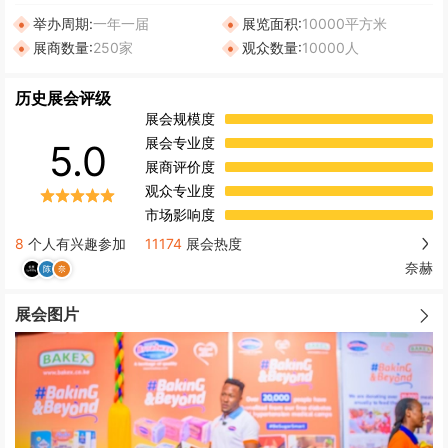
举办周期:
一年一届
展览面积:
10000平方米
展商数量:
250家
观众数量:
10000人
历史展会评级
展会规模度
展会专业度
5.0
展商评价度
观众专业度
市场影响度
8
个人有兴趣参加
11174
展会热度
奈赫
展会图片