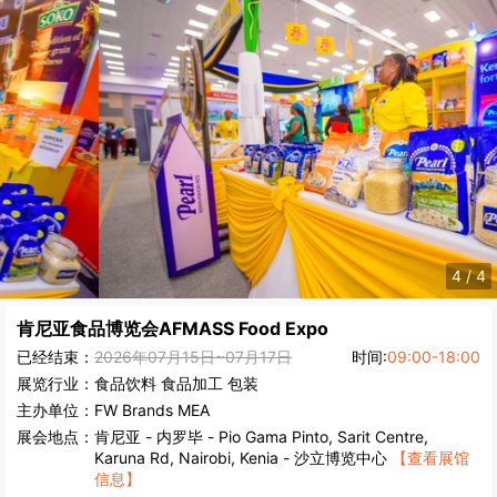
4
/
4
肯尼亚食品博览会
AFMASS Food Expo
已经结束：
2026年07月15日~07月17日
时间:
09:00-18:00
展览行业：
食品饮料
食品加工
包装
主办单位：
FW Brands MEA
展会地点：
肯尼亚
-
内罗毕
- Pio Gama Pinto, Sarit Centre,
Karuna Rd, Nairobi, Kenia - 沙立博览中心
【查看展馆
信息】