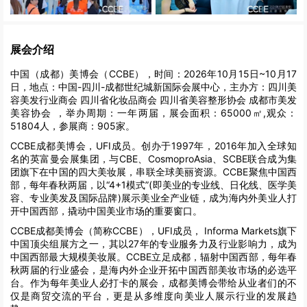
展会介绍
中国（成都）美博会（CCBE），时间：2026年10月15日~10月17
日，地点：中国-四川-成都世纪城新国际会展中心，主办方：四川美
容美发行业商会 四川省化妆品商会 四川省美容整形协会 成都市美发
美容协会 ，举办周期：一年两届，展会面积：65000㎡,观众：
51804人，参展商：905家。
CCBE成都美博会，UFI成员。创办于1997年，2016年加入全球知
名的英富曼会展集团，与CBE、CosmoproAsia、SCBE联合成为集
团旗下在中国的四大美妆展，串联全球美丽资源。CCBE聚焦中国西
部，每年春秋两届，以“4+1模式”(即美业的专业线、日化线、医学美
容、专业美发及国际品牌)展示美业全产业链，成为海内外美业人打
开中国西部，撬动中国美业市场的重要窗口。
CCBE成都美博会（简称CCBE），UFI成员， Informa Markets旗下
中国顶尖组展方之一，其以27年的专业服务力及行业影响力，成为
中国西部最大规模美妆展。CCBE立足成都，辐射中国西部，每年春
秋两届的行业盛会，是海内外企业开拓中国西部美妆市场的必选平
台。作为每年美业人必打卡的展会，成都美博会带给从业者们的不
仅是商贸交流的平台，更是从多维度向美业人展示行业的发展趋