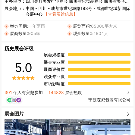
主办单位：
四川美容美发行业商会 四川省化妆品商会 四川省美容整形协会 成都市美发美容协会
展会地点：
中国
-
四川
- 成都市世纪城路198号 - 成都世纪城新国际
会展中心
【查看展馆信息】
举办周期:
一年两届
展览面积:
65000平方米
展商数量:
905家
观众数量:
51804人
历史展会评级
展会规模度
展会专业度
5.0
展商评价度
观众专业度
市场影响度
301
个人有兴趣参加
144828
展会热度
宁波森威包装有限公司
展会图片