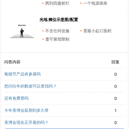
两到四盏射灯
一个电源插座
光地 摊位示意图/配置
不含任何设施
需最小起订面积
遵守展馆限制
问答内容
回复
氢细节产品有参展吗
0
想问往年的数据可以查找吗？
0
还有免费票吗
0
今年美博会延期到多久呀
1
美博会现在正开着的吗？
0