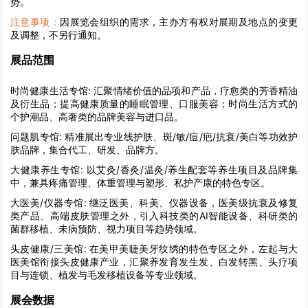
势。
注意事项：
因展览会组织的需求，主办方有权对展期及地点的变更
及调整，不另行通知。
展品范围
时尚健康生活专馆:
汇聚情绪价值的品项和产品，疗愈类的芳香精油
及衍生品；提高健康质量的睡眠管理、口服美容；时尚生活方式的
个护潮品、高奢类的品牌美容与进口品。
问题肌专馆:
精准展出专业线护肤、斑/敏/痘/疤/抗衰/美白等功效护
肤品牌，集合代工、研发、品牌方。
大健康养生专馆:
以艾灸/香灸/温灸/养生配套等养生项目及品牌集
中，兼具疼痛管理、体重管理与塑形、私护产康的特色专区。
大医美/仪器专馆:
继泛医美、科美、仪器设备，医美级抗衰及修复
类产品、高端皮肤管理之外，引入科技类的AI智能设备、科研类的
菌群移植、未病预防、视力项目等趋势领域。
头皮健康/三美馆:
在美甲美睫美牙纹绣的特色专区之外，左起与大
医美馆衔接头皮健康产业，汇聚养发育发生发、白发转黑、头疗项
目与连锁、植发与毛发移植设备等专业领域。
展会数据