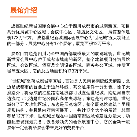
展馆介绍
成都世纪新城国际会展中心位于四川成都市的城南新区。项目
共分忧展览中心区域，会议中心区，酒店及文化区。 展馆整体建
筑173万平方。 成都世纪新城国际会展中心为“世纪城”五大功能区
的一部分，展览中心分有17个展馆，展览面积12万平米。
展馆目前也是四川乃至中国西部规模最大的展览建筑。世纪城
新世界会展中心位于成都市城南的新区。整个建筑项目分为展馆
区域、会议区域、酒店及文明设备区域、商务办公区域、住所区
域等五大区，它的总占地面积约173万平米。
“世纪城”坐落成都城南区域，西边是人民南路南延线天府路，北
边是成都市的首要主干道外环线，其交通条件十分出色，除了天
府路外，将做成的红星路南延线都可以直达世纪城。南边河自东
边流过；北边是世纪公园和高尔夫球场；东边是河岸绿地。世纪
城分了五大功能区域，东边是展览馆区，整个展览馆建筑全呈现
扇形结构，并且延向府南河展开，一共计17个大小的展馆，总面
积是12万平米。世纪城是现在中国西南部区域修建规划最大，功
能配套设施最完备，设备最领先的会议展览中心。它的全新一流
展馆一定会将给展会带来更好的交易平台。