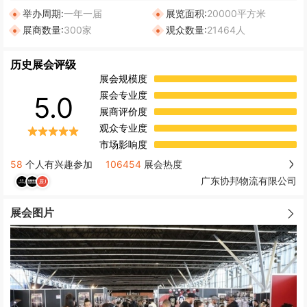
举办周期:
一年一届
展览面积:
20000平方米
展商数量:
300家
观众数量:
21464人
历史展会评级
展会规模度
展会专业度
5.0
展商评价度
观众专业度
市场影响度
58
个人有兴趣参加
106454
展会热度
广东协邦物流有限公司
展会图片