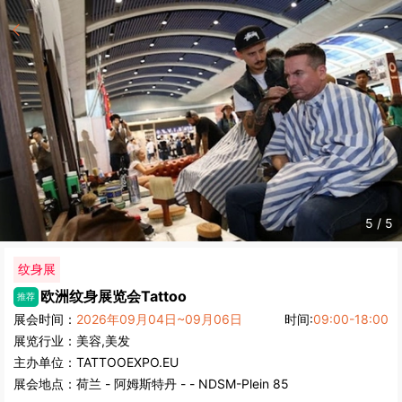
5
/
5
纹身展
欧洲纹身展览会
Tattoo
推荐
展会时间：
2026年09月04日~09月06日
时间:
09:00-18:00
展览行业：
美容,美发
主办单位：
TATTOOEXPO.EU
展会地点：
荷兰
-
阿姆斯特丹
- - NDSM-Plein 85