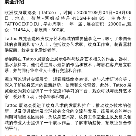
展会介绍
欧洲纹身展览会（Tattoo），时间：2026年09月04日~09月06
日，地点：荷兰-阿姆斯特丹-NDSM-Plein 85，主办方：
TATTOOEXPO.EU，举办周期：一年一届，展会面积：20000㎡,观
众：21464人，参展商：300家。
Tattoo 展览会是欧洲纹身艺术领域的重要盛事之一，吸引了来自全
球的参展商和专业人士，包括纹身艺术家、纹身工作室、刺青器材
供应商、纹身文化爱好者等。
参展商在 Tattoo 展览会上展示各种与纹身艺术相关的作品、器材、
墨水颜料等。他们通过展示最新的作品和技术，与潜在客户建立联
系，并与同行业专业人士进行交流和合作。
观众可以通过参观展览、观看现场纹身表演、参与艺术研讨会等，
深入了解纹身艺术的最新趋势、创新和文化背景。此外，Tattoo 展
览会还为观众提供了一个交流和学习的平台，观众可以与纹身艺术
家、爱好者互动，分享经验和知识。
Tattoo 展览会促进了纹身艺术的发展和推广，推动纹身技术的创
新，以及促进欧洲及全球纹身文化的交流与发展。该展览会的举办
周期可能因地区而异，为纹身艺术家、纹身工作室业主以及相关领
域的专业人士提供了一个展示作品、了解市场趋势、拓展业务合作
的平台。