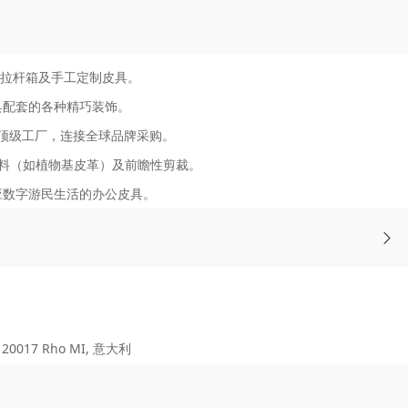
拉杆箱及手工定制皮具。
具配套的各种精巧装饰。
) 顶级工厂，连接全球品牌采购。
新材料（如植物基皮革）及前瞻性剪裁。
应数字游民生活的办公皮具。
 20017 Rho MI, 意大利