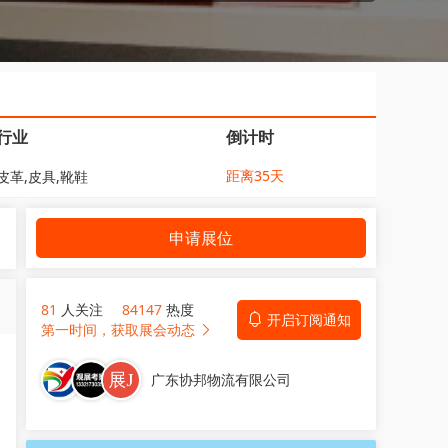
行业
倒计时
距离35天
皮革,皮具,靴鞋
申请展位
81
人关注
84147
热度
开启订阅通知
第一时间，获取展会动态
广东协邦物流有限公司