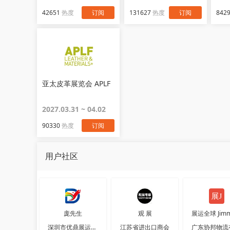
42651
热度
订阅
131627
热度
订阅
842
亚太皮革展览会 APLF
2027.03.31 ~ 04.02
90330
热度
订阅
用户社区
庞先生
观 展
深圳市优鼎展运国际物流有限公司
江苏省进出口商会