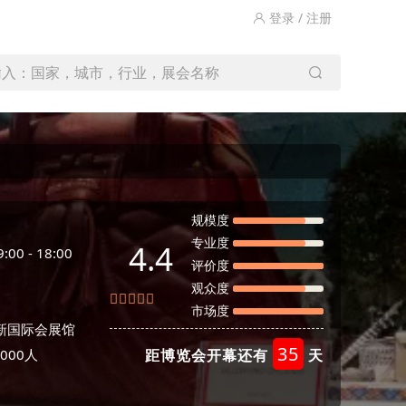
登录 / 注册
输入：国家，城市，行业，展会名称
规模度
专业度
4.4
0 - 18:00
评价度
观众度
市场度
新国际会展馆
35
000人
距博览会开幕还有
天