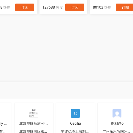
98
热度
订阅
127688
热度
订阅
80103
热度
订阅
展运全球 Jimmy 运
北京华顺商旅-小梁
Cecilia
挠相遇o
广东协邦物流有限公司
北京华顺国际旅行社有限公司
宁波亿泽卫浴制品有限公司
广州乐思尚国际贸易有限公司