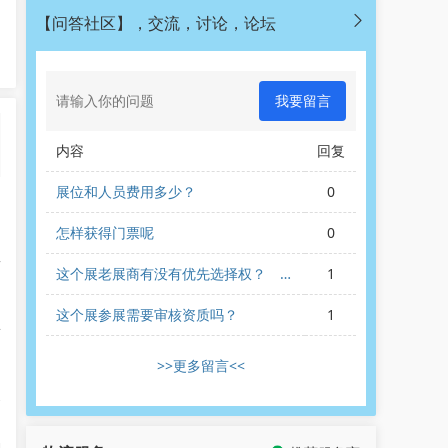
【问答社区】，交流，讨论，论坛
我要留言
内容
回复
展位和人员费用多少？
0
，
怎样获得门票呢
0
两
这个展老展商有没有优先选择权？ 我
1
们新展商是不是不好报名的？
这个展参展需要审核资质吗？
1
所
>>更多留言<<
皮