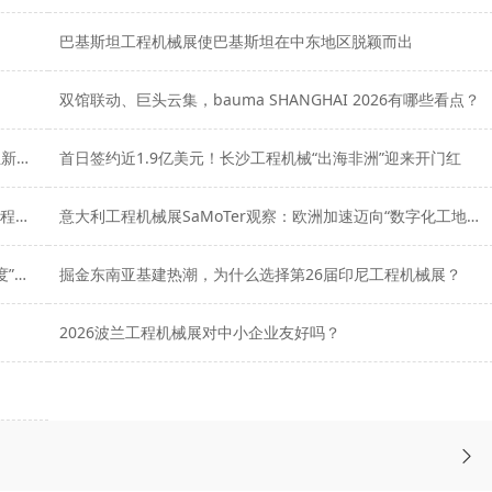
巴基斯坦工程机械展使巴基斯坦在中东地区脱颖而出
双馆联动、巨头云集，bauma SHANGHAI 2026有哪些看点？
36国采购商齐聚厦门！一场工程机械展折射厦门会展产业新势能
首日签约近1.9亿美元！长沙工程机械“出海非洲”迎来开门红
bauma SHANGHAI 2026开启“一展双馆”新时代，全球工程机械产业共赴上海之约
意大利工程机械展SaMoTer观察：欧洲加速迈向“数字化工地”时代
2026俄罗斯工程机械展即将举行，为什么中国企业“能见度”越来越高？
掘金东南亚基建热潮，为什么选择第26届印尼工程机械展？
2026波兰工程机械展对中小企业友好吗？