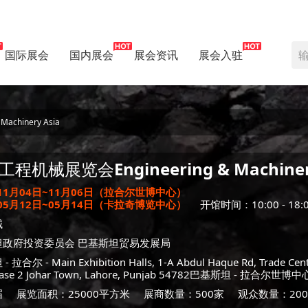
国际展会
国内展会
展会资讯
展会入驻
chinery Asia
工程机械展览会
Engineering & Machine
年11月04日~11月06日（拉合尔世博中心）
年05月12日~05月14日（卡拉奇博览中心）
开馆时间：10:00 - 18:
械
坦政府投资委员会 巴基斯坦贸易发展局
坦
-
拉合尔
- Main Exhibition Halls, 1-A Abdul Haque Rd, Trade Ce
ase 2 Johar Town, Lahore, Punjab 54782巴基斯坦 -
拉合尔世博中
届
展览面积：25000平方米
展商数量：500家
观众数量：200