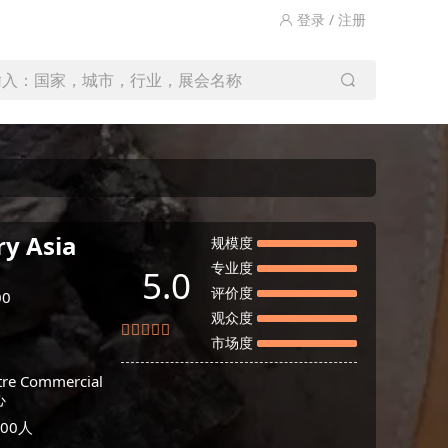
登录 / 注册
输入：国家，城市，行业，展会名称
ry Asia
规模度
专业度
5.0
评价度
00
观众度
市场度
ntre Commercial
心
00人