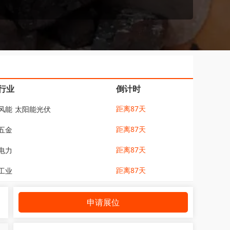
行业
倒计时
距离87天
风能
太阳能光伏
距离87天
五金
距离87天
电力
距离87天
工业
申请展位