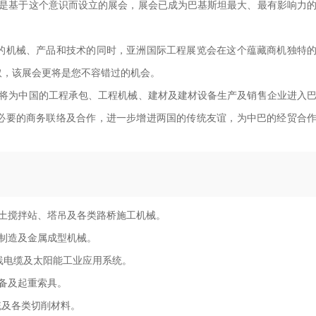
ery Asia是基于这个意识而设立的展会，展会已成为巴基斯坦最大、最有影响力
的机械、产品和技术的同时，亚洲国际工程展览会在这个蕴藏商机独特
取，该展会更将是您不容错过的机会。
ery Asia将为中国的工程承包、工程机械、建材及建材设备生产及销售企业进入
必要的商务联络及合作，进一步增进两国的传统友谊，为中巴的经贸合
土搅拌站、塔吊及各类路桥施工机械。
制造及金属成型机械。
线电缆及太阳能工业应用系统。
备及起重索具。
统及各类切削材料。