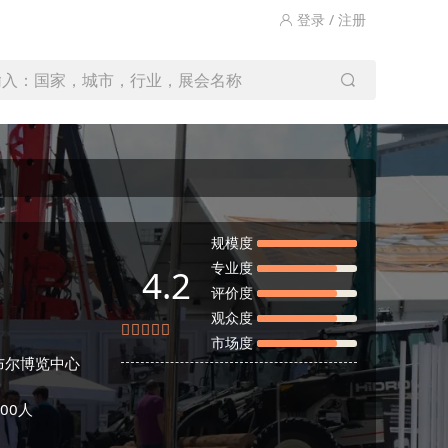
登录 / 注册
输入：国家，城市，行业，展会名称
规模度
专业度
4.2
评价度
观众度
市场度
布尔博览中心
00人