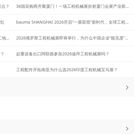
看点？
36国采购商齐聚厦门！一场工程机械展折射厦门会展产业新势能
门红
bauma SHANGHAI 2026开启“一展双馆”新时代，全球工程机械产业共赴上海之约
意大利工程机械展SaMoTer观察：欧洲加速迈向“数字化工地”时代
2026俄罗斯工程机械展即将举行，为什么中国企业“能见度”越来越高？
展？
起重设备出口阿联酋参加2026迪拜工程机械展吗？
工程配件开拓南亚为什么选2026印度工程机械宝马展？