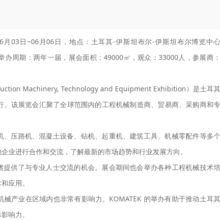
06月03日~06月06日，地点：土耳其-伊斯坦布尔-伊斯坦布尔博览中
RI A.S.，举办周期：两年一届，展会面积：49000㎡，观众：33000人，参展商
on Machinery, Technology and Equipment Exhibition）是土耳
行。该展览会汇聚了全球范围内的工程机械制造商、贸易商、采购商和
推土机、压路机、混凝土设备、钻机、起重机、建筑工具、机械零配件等多
他企业进行合作和交流，了解最新的市场趋势和行业发展方向。
参展者提供了与专业人士交流的机会。展会期间也会举办各种工程机械技术
术和应用。
械产业在区域内也非常有影响力。KOMATEK 的举办有助于推动土耳
际影响力。