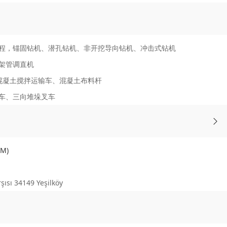
程，锚固钻机、潜孔钻机、非开挖导向钻机、冲击式钻机
架管调直机
混凝土搅拌运输车、混凝土布料杆
车、三向堆垛叉车
FM)
ı 34149 Yeşilköy