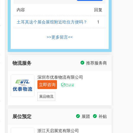
内容
回复
土耳其这个展会展馆附近吃住方便吗？
1
心
：
>>更多留言<<
其
物流服务
推荐服务商
专
深圳市优泰物流有限公司
个
立即咨询
已认证
展品物流
培
展位预定
展团
补贴
其
浙江天启展览有限公司