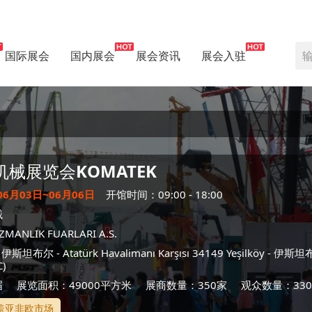
国际展会
国内展会
展会资讯
展会入驻
机械展览会
KOMATEK
06月03日~06月06日
开馆时间：09:00 - 18:00
械
ZMANLIK FUARLARI A.S.
-
伊斯坦布尔
- Atatürk Havalimanı Karşısı 34149 Yeşilköy -
伊斯坦
C)
届
展览面积：49000平方米
展商数量：350家
观众数量：330
盖亚非欧市场