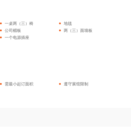
一桌两（三）椅
地毯
公司楣板
两（三）面墙板
一个电源插座
需最小起订面积
遵守展馆限制