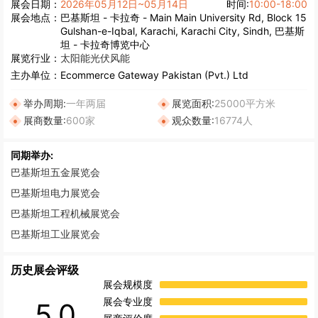
展会日期：
2026年05月12日~05月14日
时间:
10:00-18:00
展会地点：
巴基斯坦 - 卡拉奇 - Main Main University Rd, Block 15
Gulshan-e-Iqbal, Karachi, Karachi City, Sindh, 巴基斯
坦 - 卡拉奇博览中心
展览行业：
太阳能光伏
风能
主办单位：
Ecommerce Gateway Pakistan (Pvt.) Ltd
举办周期:
一年两届
展览面积:
25000平方米
展商数量:
600家
观众数量:
16774人
同期举办:
巴基斯坦五金展览会
巴基斯坦电力展览会
巴基斯坦工程机械展览会
巴基斯坦工业展览会
历史展会评级
展会规模度
展会专业度
5.0