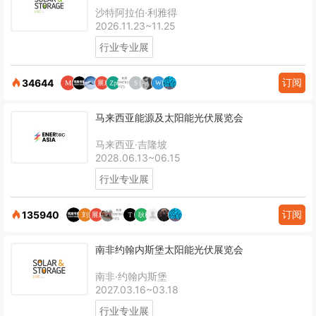
沙特阿拉伯·利雅得
2026.11.23~11.25
行业专业展
订阅
34644
马来西亚能源及太阳能光伏展览会
马来西亚·吉隆坡
2028.06.13~06.15
行业专业展
订阅
135940
南非约翰内斯堡太阳能光伏展览会
南非·约翰内斯堡
2027.03.16~03.18
行业专业展