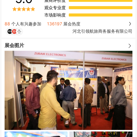
展商评价度
观众专业度
市场影响度
88
个人有兴趣参加
136197
展会热度
河北引领航旅商务服务有限公司
展会图片