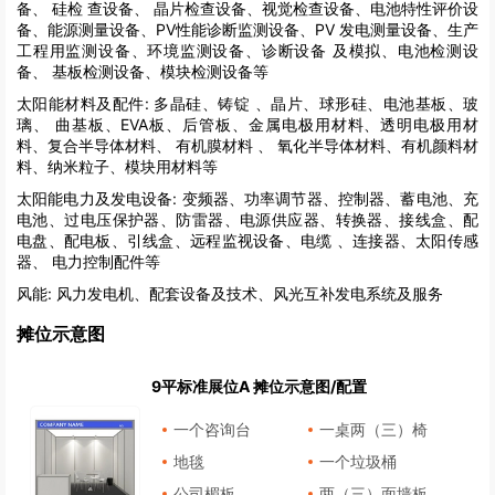
备、 硅检 查设备、 晶片检查设备、视觉检查设备、电池特性评价设
备、能源测量设备、PV性能诊断监测设备、PV 发电测量设备、生产
工程用监测设备、环境监测设备、诊断设备 及模拟、电池检测设
备、 基板检测设备、模块检测设备等
太阳能材料及配件:
多晶硅、铸锭 、晶片、球形硅、电池基板、玻
璃、 曲基板、EVA板、后管板、金属电极用材料、透明电极用材
料、复合半导体材料、 有机膜材料 、 氧化半导体材料、有机颜料材
料、纳米粒子、模块用材料等
太阳能电力及发电设备:
变频器、功率调节器、控制器、蓄电池、充
电池、过电压保护器、防雷器、电源供应器、转换器、接线盒、配
电盘、配电板、引线盒、远程监视设备、电缆 、连接器、太阳传感
器、 电力控制配件等
风能:
风力发电机、配套设备及技术、风光互补发电系统及服务
摊位示意图
9平标准展位A 摊位示意图/配置
一个咨询台
一桌两（三）椅
地毯
一个垃圾桶
公司楣板
两（三）面墙板