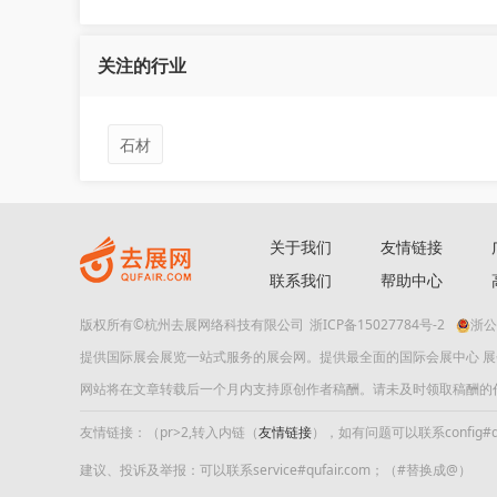
关注的行业
展运全球 Jimmy 运
关注
石材
关于我们
友情链接
联系我们
帮助中心
版权所有©杭州去展网络科技有限公司
浙ICP备15027784号-2
浙公
路师
提供国际展会展览一站式服务的展会网。提供最全面的国际会展中心 
关注
网站将在文章转载后一个月内支持原创作者稿酬。请未及时领取稿酬的作者及时
友情链接：（pr>2,转入内链（
友情链接
），如有问题可以联系config#quf
建议、投诉及举报：可以联系service#qufair.com；（#替换成@）