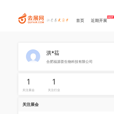
首页
近期开展
洪*苮
合肥福源荟生物科技有限公司
1
1
关注展会
关注行业
关注展会