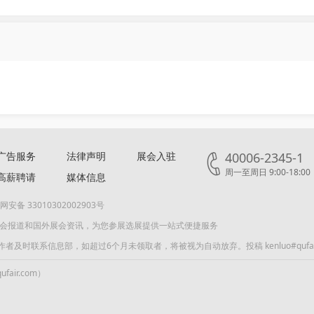
洪若苮
北京华顺商旅-小梁
关注
关注
广告服务
法律声明
展会入驻
40006-2345-1
周一至周日 9:00-18:00
高薪聘请
媒体信息
网安备 33010302002903号
张大吉
136国8681际9023展会物流
展会报道和国外展会资讯，为您参展选展提供一站式便捷服务
关注
关注
联系信息部，如超过6个月未领取者，将被视为自动放弃。投稿 kenluo#qufair
air.com）