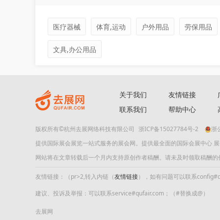
医疗器械
体育,运动
户外用品
劳保用品
文具,办公用品
关于我们
友情链接
联系我们
帮助中心
版权所有©杭州去展网络科技有限公司
浙ICP备15027784号-2
浙公
提供国际展会展览一站式服务的展会网。提供最全面的国际会展中心 
网站将在文章转载后一个月内支持原创作者稿酬。请未及时领取稿酬的作者及时
友情链接：（pr>2,转入内链（
友情链接
），如有问题可以联系config#quf
建议、投诉及举报：可以联系service#qufair.com；（#替换成@）
去展网