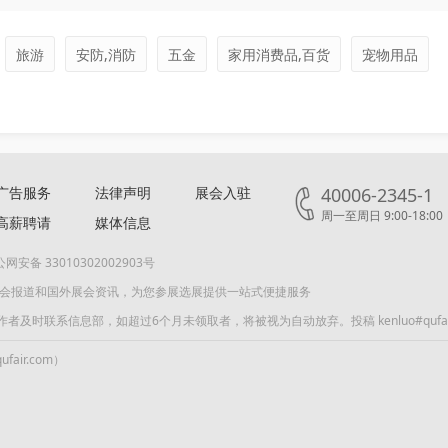
旅游
安防,消防
五金
家用消费品,百货
宠物用品
广告服务
法律声明
展会入驻
40006-2345-1
周一至周日 9:00-18:00
高薪聘请
媒体信息
网安备 33010302002903号
展会报道和国外展会资讯，为您参展选展提供一站式便捷服务
联系信息部，如超过6个月未领取者，将被视为自动放弃。投稿 kenluo#qufair
air.com）