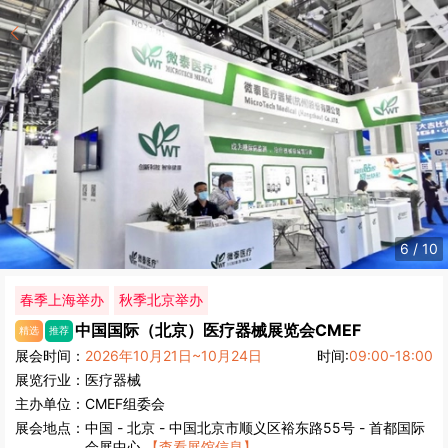
6
/
10
春季上海举办
秋季北京举办
中国国际（北京）医疗器械展览会
CMEF
精选
推荐
展会时间：
2026年10月21日~10月24日
时间:
09:00-18:00
展览行业：
医疗器械
主办单位：
CMEF组委会
展会地点：
中国
-
北京
- 中国北京市顺义区裕东路55号 - 首都国际
会展中心
【查看展馆信息】