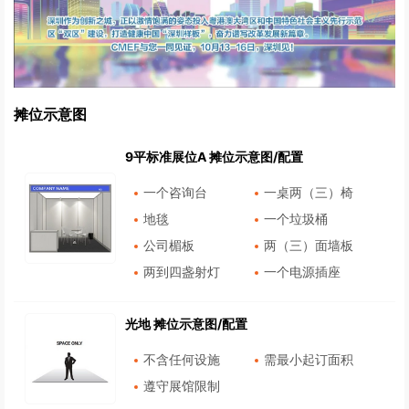
摊位示意图
9平标准展位A 摊位示意图/配置
一个咨询台
一桌两（三）椅
地毯
一个垃圾桶
公司楣板
两（三）面墙板
两到四盏射灯
一个电源插座
光地 摊位示意图/配置
不含任何设施
需最小起订面积
遵守展馆限制