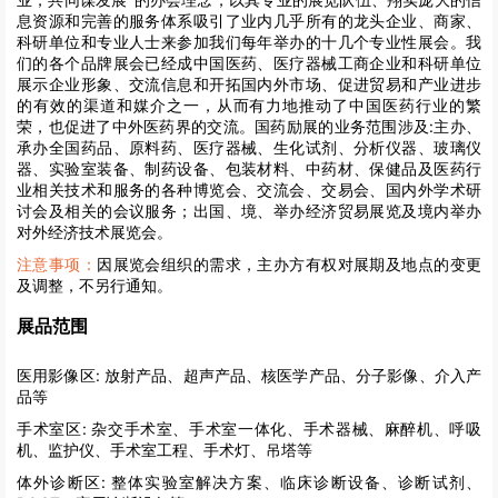
息资源和完善的服务体系吸引了业内几乎所有的龙头企业、商家、
科研单位和专业人士来参加我们每年举办的十几个专业性展会。我
们的各个品牌展会已经成中国医药、医疗器械工商企业和科研单位
展示企业形象、交流信息和开拓国内外市场、促进贸易和产业进步
的有效的渠道和媒介之一，从而有力地推动了中国医药行业的繁
荣，也促进了中外医药界的交流。国药励展的业务范围涉及:主办、
承办全国药品、原料药、医疗器械、生化试剂、分析仪器、玻璃仪
器、实验室装备、制药设备、包装材料、中药材、保健品及医药行
业相关技术和服务的各种博览会、交流会、交易会、国内外学术研
讨会及相关的会议服务；出国、境、举办经济贸易展览及境内举办
对外经济技术展览会。
注意事项：
因展览会组织的需求，主办方有权对展期及地点的变更
及调整，不另行通知。
展品范围
医用影像区:
放射产品、超声产品、核医学产品、分子影像、介入产
品等
手术室区:
杂交手术室、手术室一体化、手术器械、麻醉机、呼吸
机、监护仪、手术室工程、手术灯、吊塔等
体外诊断区:
整体实验室解决方案、临床诊断设备、诊断试剂、