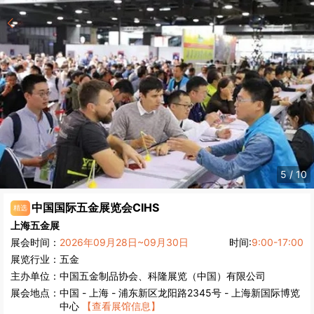
5
/
10
中国国际五金展览会
CIHS
精选
上海五金展
展会时间：
2026年09月28日~09月30日
时间:
9:00-17:00
展览行业：
五金
主办单位：
中国五金制品协会、科隆展览（中国）有限公司
展会地点：
中国
-
上海
- 浦东新区龙阳路2345号 - 上海新国际博览
中心
【查看展馆信息】