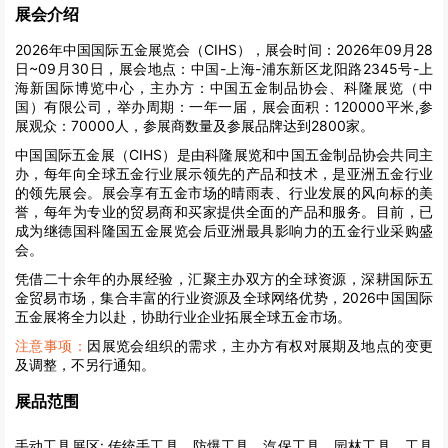
展会介绍
2026年中国国际五金展览会（CIHS），展会时间：2026年09月28
日~09月30日，展会地点：中国-上海-浦东新区龙阳路2345号-上
海新国际博览中心，主办方：中国五金制品协会、科隆展览（中
国）有限公司，举办周期：一年一届，展会面积：120000平米,参
展观众：70000人，参展商数量及参展品牌达到2800家。
中国国际五金展（CIHS）是由科隆展览和中国五金制品协会共同主
办，每年向全球五金行业展示领先的产品和技术，是亚洲五金行业
的领先展会。展会享有五金市场的晴雨表、行业发展的风向标的美
誉，每年为专业的贸易商和买家提供全面的产品和服务。目前，已
成为继德国科隆国五金展览会后亚洲最具影响力的五金行业采购盛
会。
凭借二十余年的办展经验，汇聚主办双方的全球资源，深耕国际五
金贸易市场，集合丰富的行业资源及全球网络优势，2026中国国际
五金展将全力以赴，协助行业企业拓展全球五金市场。
注意事项：
因展览会组织的需求，主办方有权对展期及地点的变更
及调整，不另行通知。
展品范围
手动工具展区:
传统手工具、防爆工具、汽保工具、园林工具、工具