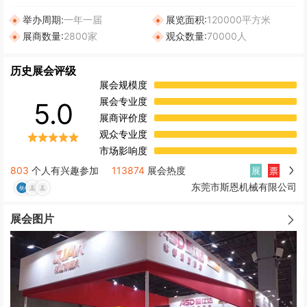
举办周期:
一年一届
展览面积:
120000平方米
展商数量:
2800家
观众数量:
70000人
历史展会评级
展会规模度
展会专业度
5.0
展商评价度
观众专业度
市场影响度
803
个人有兴趣参加
113874
展会热度
展
票
东莞市斯恩机械有限公司
展会图片