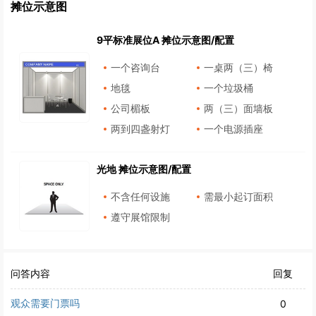
摊位示意图
9平标准展位A 摊位示意图/配置
一个咨询台
一桌两（三）椅
地毯
一个垃圾桶
公司楣板
两（三）面墙板
两到四盏射灯
一个电源插座
光地 摊位示意图/配置
不含任何设施
需最小起订面积
遵守展馆限制
问答内容
回复
观众需要门票吗
0