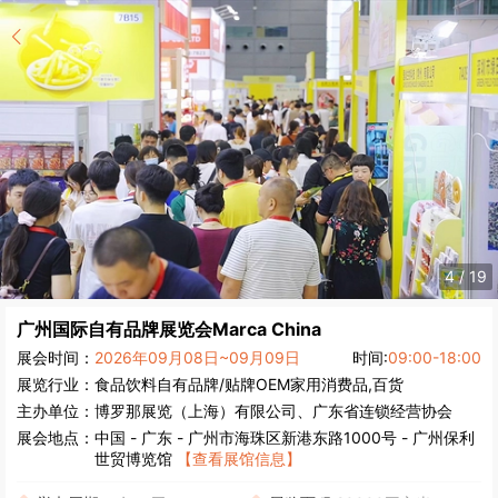
4
/
19
广州国际自有品牌展览会
Marca China
展会时间：
2026年09月08日~09月09日
时间:
09:00-18:00
展览行业：
食品饮料
自有品牌/贴牌OEM
家用消费品,百货
主办单位：
博罗那展览（上海）有限公司、广东省连锁经营协会
展会地点：
中国
-
广东
- 广州市海珠区新港东路1000号 - 广州保利
世贸博览馆
【查看展馆信息】