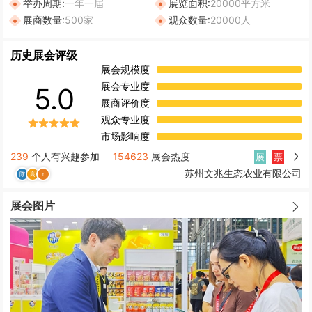
举办周期:
一年一届
展览面积:
20000平方米
展商数量:
500家
观众数量:
20000人
历史展会评级
展会规模度
展会专业度
5.0
展商评价度
观众专业度
市场影响度
239
个人有兴趣参加
154623
展会热度
展
票
苏州文兆生态农业有限公司
展会图片