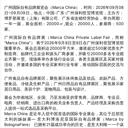
广州国际自有品牌展览会（Marca China），时间：2026年09月08
日~09月09日，地点：中国-广东-广州保利世贸博览馆，主办方：
博罗那展览（上海）有限公司、广东省连锁经营协会，举办周期：
一年一届，展会面积：20000㎡,观众：20000人，参展商：500
家。
广州国际自有品牌展（Marca China Private Label Fair，简称
“Marca China”） 将于2026年9月8日至9日在广州保利世贸博览馆
隆重举办。展会总面积达20000平方米，邀请超过500家优质生产
制造商、贴牌代工企业和源头厂商参展，并吸引20000多名专业观
众齐聚一堂。现场将举办多场行业会议、各类主题展区及买家对接
活动，并邀请多国的专业买家和行业专家，推动国际层面的交流与
合作。
广州食品自有品牌展区，聚焦展示休闲食品及饮品、农副产品、方
便食品、冷链及生鲜产品；广州日用品自有品牌展区，聚焦展示家
居日用品、美容个护、宠物用品、包装与设计。
展会为华南地区、全国、乃至东南亚的零售商、品牌商、专业店、
电商、经销商、进出口商的相关业务负责人、产品经理及采购负责
人提供一站式选品及采购平台。
Marca China 是近年入驻中国首选的国际专业展会，其位于总部意
大利的姊妹展— 意大利博洛尼亚国际自有品牌展（Marca by
BolognaFiere） 已拥有21届成功举办的历史，是意大利唯一一个该