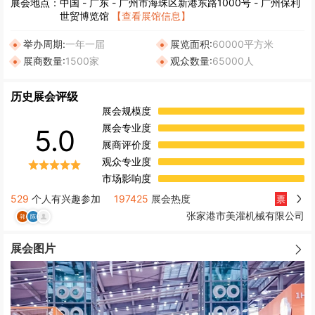
展会地点：
中国
-
广东
- 广州市海珠区新港东路1000号 - 广州保利
世贸博览馆
【查看展馆信息】
举办周期:
一年一届
展览面积:
60000平方米
展商数量:
1500家
观众数量:
65000人
历史展会评级
展会规模度
展会专业度
5.0
展商评价度
观众专业度
市场影响度
529
个人有兴趣参加
197425
展会热度
票
张家港市美灌机械有限公司
展会图片