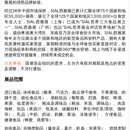
雅展的强势品牌标签。
经过26年中国市场深耕，SIAL西雅展已累计汇聚全球75个国家和地
区55,000+展商，吸引了全球125个国家和地区1,500,000+位食饮
专业人士，SIAL西雅展（上海）已成为“SIAL世界三大食品展之
一”，SIAL西雅展（广州）也以“SIAL世界展会对话世界地标”为定
位，撬动粤港澳大湾区、东南亚乃至全球食饮大市场。SIAL西雅展
每年全方位展出多个国家和地区的新型食品和饮料产品，拥有大量
高质量特邀买家资源，展期精准对接与全球食饮买家直接对话，助
力现场促单和商机挖掘；非展期360°整合营销，线上与线下全渠道
便捷商贸对接服务，持续带来成交机会。
注意事项：
因展览会组织的需求，主办方有权对展期及地点的变更
及调整，不另行通知。
展品范围
进口食品:
休闲食品（糖果、巧克力、糕点饼干曲奇、干果蜜饯、肉
脯干货、膨化食品等）、酒精饮品（葡萄酒、烈酒、香槟、啤酒、
果酒、低度酒等）、粮油及调味品（粮油、米面、调味品）、肉及
海鲜、饮品（果蔬汁、包装水、碳酸饮料、养生冲饮茶/茶饮、咖啡
等）、乳品（牛奶、奶油、奶酪、黄油、冰激凌等）、方便食品、
健康食品（蜂蜜、燕窝等）
休闲食品:
谷物类制品（爆米花，薯片，虾条，米果等）、烘焙类制