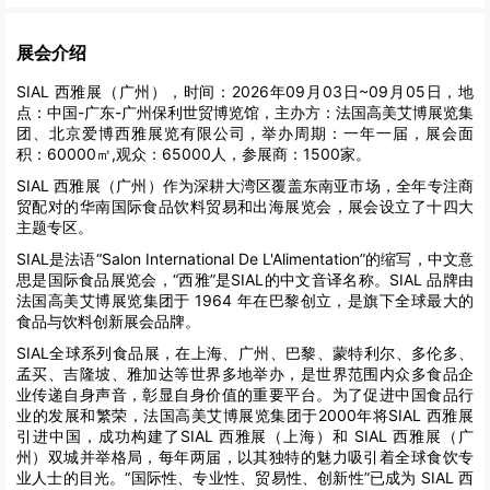
展会介绍
SIAL 西雅展（广州），时间：2026年09月03日~09月05日，地
点：中国-广东-广州保利世贸博览馆，主办方：法国高美艾博展览集
团、北京爱博西雅展览有限公司，举办周期：一年一届，展会面
积：60000㎡,观众：65000人，参展商：1500家。
SIAL 西雅展（广州）作为深耕大湾区覆盖东南亚市场，全年专注商
贸配对的华南国际食品饮料贸易和出海展览会，展会设立了十四大
主题专区。
SIAL是法语“Salon International De L'Alimentation”的缩写，中文意
思是国际食品展览会，“西雅”是SIAL的中文音译名称。SIAL 品牌由
法国高美艾博展览集团于 1964 年在巴黎创立，是旗下全球最大的
食品与饮料创新展会品牌。
SIAL全球系列食品展，在上海、广州、巴黎、蒙特利尔、多伦多、
孟买、吉隆坡、雅加达等世界多地举办，是世界范围内众多食品企
业传递自身声音，彰显自身价值的重要平台。为了促进中国食品行
业的发展和繁荣，法国高美艾博展览集团于2000年将SIAL 西雅展
引进中国，成功构建了SIAL 西雅展（上海）和 SIAL 西雅展（广
州）双城并举格局，每年两届，以其独特的魅力吸引着全球食饮专
业人士的目光。“国际性、专业性、贸易性、创新性”已成为 SIAL 西