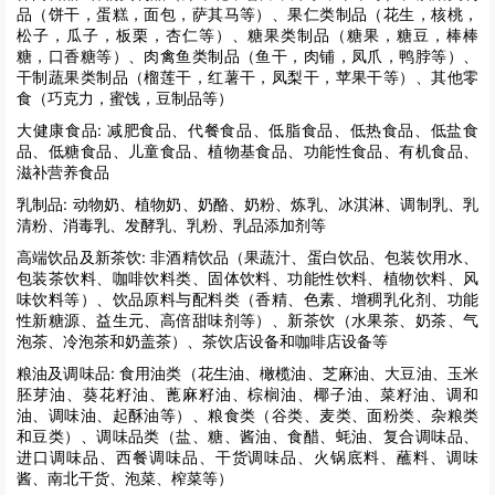
品（饼干，蛋糕，面包，萨其马等）、果仁类制品（花生，核桃，
松子，瓜子，板栗，杏仁等）、糖果类制品（糖果，糖豆，棒棒
糖，口香糖等）、肉禽鱼类制品（鱼干，肉铺，凤爪，鸭脖等）、
干制蔬果类制品（榴莲干，红薯干，凤梨干，苹果干等）、其他零
食（巧克力，蜜饯，豆制品等）
大健康食品:
减肥食品、代餐食品、低脂食品、低热食品、低盐食
品、低糖食品、儿童食品、植物基食品、功能性食品、有机食品、
滋补营养食品
乳制品:
动物奶、植物奶、奶酪、奶粉、炼乳、冰淇淋、调制乳、乳
清粉、消毒乳、发酵乳、乳粉、乳品添加剂等
高端饮品及新茶饮:
非酒精饮品（果蔬汁、蛋白饮品、包装饮用水、
包装茶饮料、咖啡饮料类、固体饮料、功能性饮料、植物饮料、风
味饮料等）、饮品原料与配料类（香精、色素、增稠乳化剂、功能
性新糖源、益生元、高倍甜味剂等）、新茶饮（水果茶、奶茶、气
泡茶、冷泡茶和奶盖茶）、茶饮店设备和咖啡店设备等
粮油及调味品:
食用油类（花生油、橄榄油、芝麻油、大豆油、玉米
胚芽油、葵花籽油、蓖麻籽油、棕榈油、椰子油、菜籽油、调和
油、调味油、起酥油等）、粮食类（谷类、麦类、面粉类、杂粮类
和豆类）、调味品类（盐、糖、酱油、食醋、蚝油、复合调味品、
进口调味品、西餐调味品、干货调味品、火锅底料、蘸料、调味
酱、南北干货、泡菜、榨菜等）