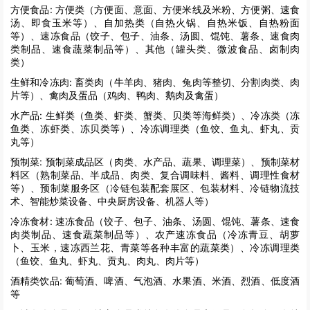
方便食品:
方便类（方便面、意面、方便米线及米粉、方便粥、速食
汤、即食玉米等）、自加热类（自热火锅、自热米饭、自热粉面
等）、速冻食品（饺子、包子、油条、汤圆、馄饨、薯条、速食肉
类制品、速食蔬菜制品等）、其他（罐头类、微波食品、卤制肉
类）
生鲜和冷冻肉:
畜类肉（牛羊肉、猪肉、兔肉等整切、分割肉类、肉
片等）、禽肉及蛋品（鸡肉、鸭肉、鹅肉及禽蛋）
水产品:
生鲜类（鱼类、虾类、蟹类、贝类等海鲜类）、冷冻类（冻
鱼类、冻虾类、冻贝类等）、冷冻调理类（鱼饺、鱼丸、虾丸、贡
丸等）
预制菜:
预制菜成品区（肉类、水产品、蔬果、调理菜）、预制菜材
料区（熟制菜品、半成品、肉类、复合调味料、酱料、调理性食材
等）、预制菜服务区（冷链包装配套展区、包装材料、冷链物流技
术、智能炒菜设备、中央厨房设备、机器人等）
冷冻食材:
速冻食品（饺子、包子、油条、汤圆、馄饨、薯条、速食
肉类制品、速食蔬菜制品等）、农产速冻食品（冷冻青豆、胡萝
卜、玉米，速冻西兰花、青菜等各种丰富的蔬菜类）、冷冻调理类
（鱼饺、鱼丸、虾丸、贡丸、肉丸、肉片等）
酒精类饮品:
葡萄酒、啤酒、气泡酒、水果酒、米酒、烈酒、低度酒
等