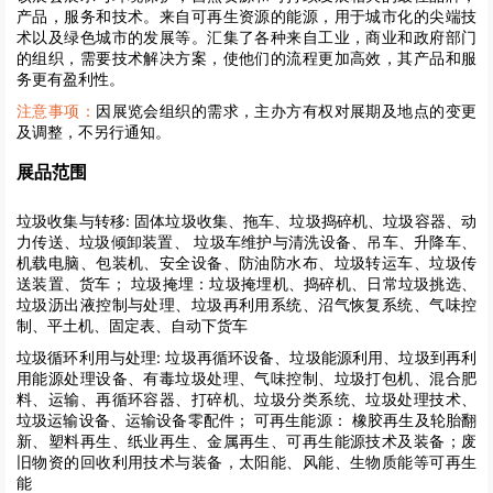
产品，服务和技术。来自可再生资源的能源，用于城市化的尖端技
术以及绿色城市的发展等。汇集了各种来自工业，商业和政府部门
的组织，需要技术解决方案，使他们的流程更加高效，其产品和服
务更有盈利性。
注意事项：
因展览会组织的需求，主办方有权对展期及地点的变更
及调整，不另行通知。
展品范围
垃圾收集与转移:
固体垃圾收集、拖车、垃圾捣碎机、垃圾容器、动
力传送、垃圾倾卸装置、 垃圾车维护与清洗设备、吊车、升降车、
机载电脑、包装机、安全设备、防油防水布、垃圾转运车、垃圾传
送装置、货车； 垃圾掩埋：垃圾掩埋机、捣碎机、日常垃圾挑选、
垃圾沥出液控制与处理、垃圾再利用系统、沼气恢复系统、气味控
制、平土机、固定表、自动下货车
垃圾循环利用与处理:
垃圾再循环设备、垃圾能源利用、垃圾到再利
用能源处理设备、有毒垃圾处理、气味控制、垃圾打包机、混合肥
料、运输、再循环容器、打碎机、垃圾分类系统、垃圾处理技术、
垃圾运输设备、运输设备零配件； 可再生能源： 橡胶再生及轮胎翻
新、塑料再生、纸业再生、金属再生、可再生能源技术及装备；废
旧物资的回收利用技术与装备，太阳能、风能、生物质能等可再生
能