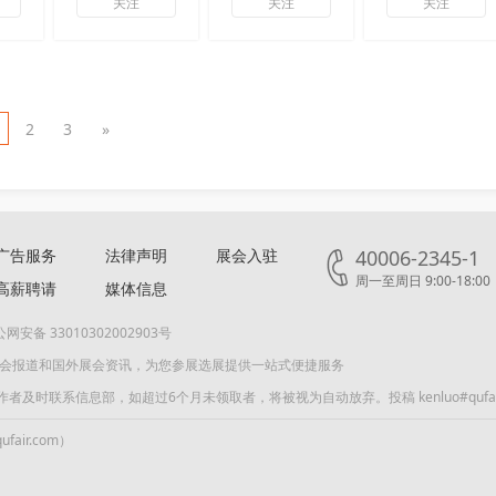
关注
关注
关注
2
3
»
广告服务
法律声明
展会入驻
40006-2345-1
周一至周日 9:00-18:00
高薪聘请
媒体信息
网安备 33010302002903号
展会报道和国外展会资讯，为您参展选展提供一站式便捷服务
联系信息部，如超过6个月未领取者，将被视为自动放弃。投稿 kenluo#qufair
air.com）