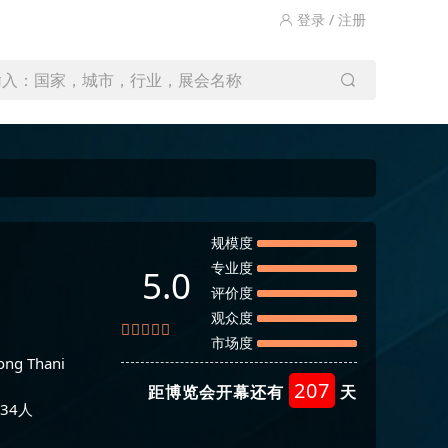
登录 / 注册
输入：国家，城市，行业，展会名称
规模度
专业度
5.0
评价度
观众度
市场度
ong Thani
207
距博览会开幕还有
天
34人