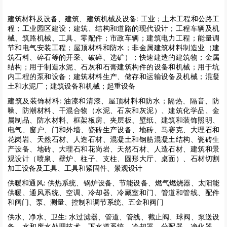
建筑材料及设备、建筑、建筑机械及设备:
工业；土木工程和公路工
程；工业园区建设；建筑、结构和道路的现代设计；工程车辆及机
械、筑路机械、工具、零配件；市政车辆；建筑电力工程；能量调
节和电气安装工程；屋顶材料和防水；非金属建筑材料制造业（建
筑石料、碎石等的开采、破碎、选矿）；快速建造的建筑物；金属
结构；用于制造水泥、石灰和石膏建筑构件的设备和机械；用于坑
内工程的泵和设备；建筑材料生产、储存和运输设备及机械；混凝
土和水泥厂；建筑设备和机械；起重设备
建筑及装饰材料:
油漆和清漆、屋顶材料和防水；隔热、隔音、防
噪、防潮材料、干混合物（水泥、石灰和灰泥）、建筑化学品、金
属制品、防水材料、框架板房、夹层板、壁纸、建筑和装饰照明、
电气、窗户、门和外墙、瓷砖生产设备、地砖、马赛克、大理石和
花岗岩、天然石材、人造石材、混凝土和钢筋混凝土结构、瓷砖生
产设备、地砖、大理石和花岗岩、天然石材、人造石材、建筑和景
观设计（喷泉、壁炉、柱子、支柱、圆形大厅、桌面）、石材切割
加工设备及工具、工具和紧固件、景观设计
供暖和通风:
供热系统、锅炉设备、节能设备、燃气燃烧器、太阳能
供暖、通风系统、空调、冷却器、冷藏室和门、管道和管线、配件
和阀门、泵、测量、控制和调节系统、五金和阀门
供水、净水、卫生:
水过滤器、管道、管线、截止阀、球阀、泵送设
备、水和废水处理技术、下水道系统、冷却器、分配器、净化器、