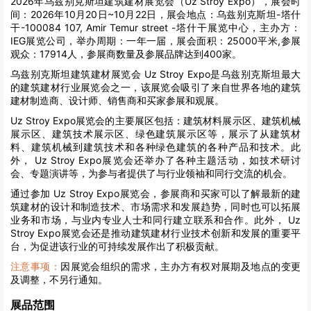
2026年乌兹别克斯坦建筑建材展览会（Uz Stroy Expo），展会时
间：2026年10月20日~10月22日，展会地点：乌兹别克斯坦-塔什
干-100084 107, Amir Temur street -塔什干展览中心，主办方：
IEG展览公司，举办周期：一年一届，展会面积：25000平米,参展
观众：17914人，参展商数量及参展品牌达到400家。
乌兹别克斯坦建筑建材展览会 Uz Stroy Expo是乌兹别克斯坦最大
的建筑建材行业展览会之一，该展览会吸引了来自世界各地的建筑
建材制造商、设计师、销售商和买家参展和观展。
Uz Stroy Expo展览会的主要展区包括：建筑材料展示区、建筑机械
展示区、建筑技术展示区、绿色建筑展示区等，展示了从建筑材
料、建筑机械到建筑技术和各种绿色建筑的各种产品和技术。此
外， Uz Stroy Expo展览会还举办了各种主题活动，如技术研讨
会、专题演讲等，为参与者提供了与行业领袖和同行交流的机会。
通过参加 Uz Stroy Expo展览会，参展商和买家可以了解最新的建
筑建材的设计和制造技术、市场需求和发展趋势，同时也可以拓展
业务和市场，与业内专业人士和同行建立联系和合作。此外， Uz
Stroy Expo展览会还是推动建筑建材行业技术创新和发展的重要平
台，为促进该行业的可持续发展作出了积极贡献。
注意事项：
因展览会组织的需求，主办方有权对展期及地点的变更
及调整，不另行通知。
展品范围