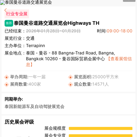
行业专业展
泰国曼谷道路交通展览会
Highways TH
推荐
已经结束：
2026年01月28日~01月29日
时间:
09:00-18:00
展览行业：
交通
主办单位：
Terrapinn
展会地点：
泰国
-
曼谷
- 88 Bangna-Trad Road, Bangna,
Bangkok 10260 - 曼谷国际贸易会展中心
【查看展馆信
息】
举办周期:
一年一届
展览面积:
25000平方米
展商数量:
400家
观众数量:
14571人
同期举办:
泰国新能源车及自动驾驶展览会
历史展会评级
展会规模度
展会专业度