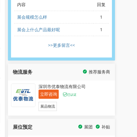
内容
回复
展会规模怎么样
1
n
展会上什么产品最好呢
1
周
>>更多留言<<
度
全
物流服务
推荐服务商
信
深圳市优泰物流有限公司
的
立即咨询
已认证
展品物流
展位预定
展团
补贴
设