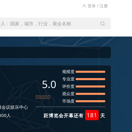
登录 / 注册
输入：国家，城市，行业，展会名称
规模度
专业度
5.0
评价度
观众度
市场度
滩会议娱乐中心
181
300人
距博览会开幕还有
天