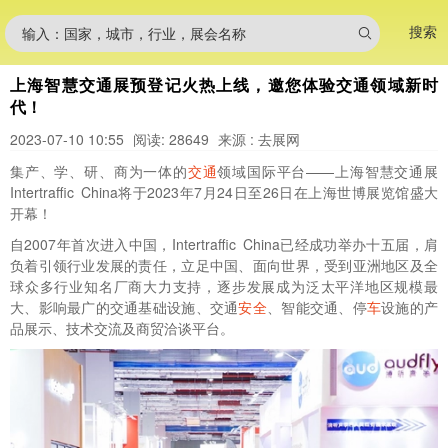
搜索
输入：国家，城市，行业，展会名称
上海智慧交通展预登记火热上线，邀您体验交通领域新时
代！
2023-07-10 10:55
阅读: 28649
来源 : 去展网
集产、学、研、商为一体的
交通
领域国际平台——上海智慧交通展
Intertraffic China将于2023年7月24日至26日在上海世博展览馆盛大
开幕！
自2007年首次进入中国，Intertraffic China已经成功举办十五届，肩
负着引领行业发展的责任，立足中国、面向世界，受到亚洲地区及全
球众多行业知名厂商大力支持，逐步发展成为泛太平洋地区规模最
大、影响最广的交通基础设施、交通
安全
、智能交通、停
车
设施的产
品展示、技术交流及商贸洽谈平台。