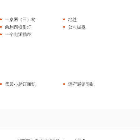
一桌两（三）椅
地毯
两到四盏射灯
公司楣板
一个电源插座
需最小起订面积
遵守展馆限制