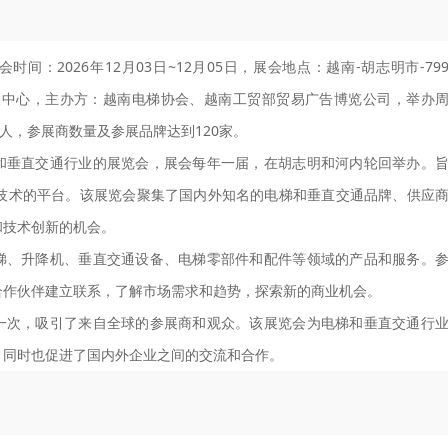
o），展会时间：2026年12月03日~12月05日，展会地点：越南-胡志明市-79
t 7-胡志明西贡会展中心，主办方：越南电梯协会、越南工贸部贸易广告博览公司，举办
0人，参展商数量及参展品牌达到120家。
个专注于电梯和垂直交通行业的展览会，展会每年一届，在胡志明和河内轮回举办。
技术的平台。该展览会聚集了国内外知名的电梯和垂直交通品牌、供应
和技术创新的机会。
电梯、自动扶梯、升降机、垂直交通设备、电梯零部件和配件等领域的产品和服务。
合作伙伴建立联系，了解市场需求和趋势，探索新的商业机会。
胡志明市举办一次，吸引了来自全球的参展商和观众。该展览会为电梯和垂直交通行
，同时也促进了国内外企业之间的交流和合作。