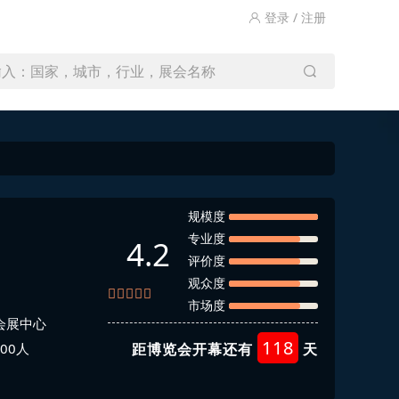
登录 / 注册
输入：国家，城市，行业，展会名称
规模度
专业度
4.2
评价度
观众度
市场度
会展中心
118
00人
距博览会开幕还有
天