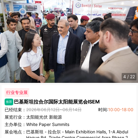
5
/
22
行业专业展
巴基斯坦拉合尔国际太阳能展览会
ISEM
推荐
已经结束：
2026年06月12日~06月14日
时间:
10:00-18:00
展览行业：
太阳能光伏
新能源
主办单位：
White Paper Summits
展会地点：
巴基斯坦
-
拉合尔
- Main Exhibition Halls, 1-A Abdul
Haque Rd, Trade Centre Commercial Area Phase 2