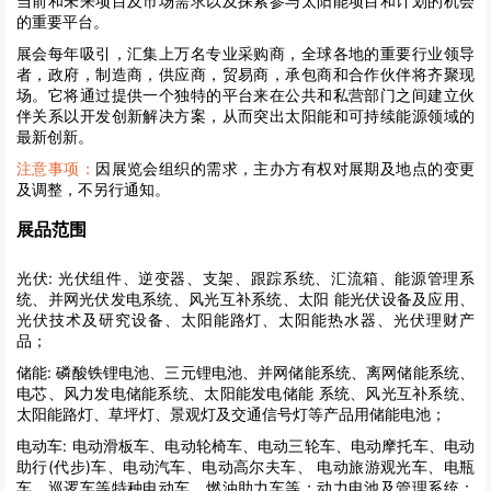
当前和未来项目及市场需求以及探索参与太阳能项目和计划的机会
的重要平台。
展会每年吸引，汇集上万名专业采购商，全球各地的重要行业领导
者，政府，制造商，供应商，贸易商，承包商和合作伙伴将齐聚现
场。它将通过提供一个独特的平台来在公共和私营部门之间建立伙
伴关系以开发创新解决方案，从而突出太阳能和可持续能源领域的
最新创新。
注意事项：
因展览会组织的需求，主办方有权对展期及地点的变更
及调整，不另行通知。
展品范围
光伏:
光伏组件、逆变器、支架、跟踪系统、汇流箱、能源管理系
统、并网光伏发电系统、风光互补系统、太阳 能光伏设备及应用、
光伏技术及研究设备、太阳能路灯、太阳能热水器、光伏理财产
品；
储能:
磷酸铁锂电池、三元锂电池、并网储能系统、离网储能系统、
电芯、风力发电储能系统、太阳能发电储能 系统、风光互补系统、
太阳能路灯、草坪灯、景观灯及交通信号灯等产品用储能电池；
电动车:
电动滑板车、电动轮椅车、电动三轮车、电动摩托车、电动
助行(代步)车、电动汽车、电动高尔夫车、 电动旅游观光车、电瓶
车、巡逻车等特种电动车、燃油助力车等；动力电池及管理系统：