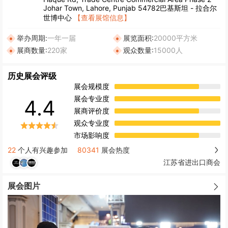
Johar Town, Lahore, Punjab 54782巴基斯坦 - 拉合尔
世博中心
【查看展馆信息】
举办周期:
一年一届
展览面积:
20000平方米
展商数量:
220家
观众数量:
15000人
历史展会评级
展会规模度
展会专业度
4.4
展商评价度
观众专业度
市场影响度
22
个人有兴趣参加
80341
展会热度
江苏省进出口商会
展会图片