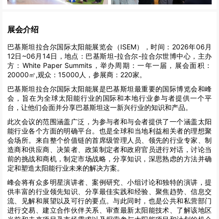
展会介绍
巴基斯坦拉合尔国际太阳能展览会（ISEM），时间：2026年06月
12日~06月14日，地点：巴基斯坦-拉合尔-拉合尔世博中心，主办
方：White Paper Summits，举办周期：一年一届，展会面积：
20000㎡,观众：15000人，参展商：220家。
巴基斯坦拉合尔国际太阳能展是巴基斯坦最重要的国际博览会和峰
会，旨在为全球太阳能行业的国际和本地行业参与者提供一个平
台，让他们会面并分享巴基斯坦这一新兴行业的知识和产品。
此次会议的范围涵盖广泛，为参与者和与会者提供了一个涵盖太阳
能行业各个方面的明确平台。也是全球和当地利益相关者的理想聚
会场所。来自整个价值链的首席级管理人员、领先的行业专家、制
造商和供应商、决策者、政策制定者和政府官员进行对话，讨论当
前的挑战和商机，制定市场战略，分享知识，深思熟虑的方法并确
定和塑造太阳能行业未来的解决方案。
峰会将有众多明星演讲者、案例研究、小组讨论和独特的演讲，提
供丰富的行业领先知识、分享最佳实践和经验、聚焦趋势、信息交
流、见解和展望以及可行的要点。与此同时，也是公共和私营部门
进行交易、建立合作伙伴关系、审查最新太阳能技术、了解该地区