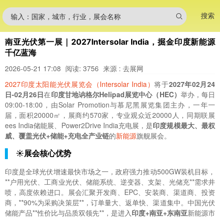
搜索
输入：国家，城市，行业，展会名称
南亚光伏第一展｜2027Intersolar India，掘金印度新能源
千亿蓝海
2026-05-21 17:08
阅读: 3756
来源 : 去展网
2027印度太阳能光伏展览会（Intersolar India）
将于
2027年02月24
日-02月26日
在
印度甘地讷格尔Helipad展览中心（HEC）
举办，每日
09:00-18:00，由Solar Promotion与慕尼黑展览集团主办，一年一
届，面积20000㎡，展商约570家，专业观众近20000人，同期联展
ees India储能展、Power2Drive India充电展，是
印度规模最大、最权
威、覆盖光伏+储能+充电全产业链
的
新能源
旗舰展会。
☀️展会核心优势
印度是全球光伏增速最快市场之一，政府强力推动500GW装机目标，
**户用光伏、工商业光伏、储能系统、逆变器、支架、光储充**需求井
喷，高度依赖进口。展会汇聚开发商、EPC、安装商、渠道商、投资
商，**90%为采购决策层**，订单量大、返单快、渠道集中。中国光伏
储能产品**性价比与品质双领先**，是进入
印度+南亚+东南亚
新能源市