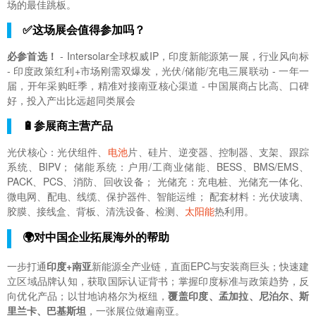
场的最佳跳板。
✅这场展会值得参加吗？
必参首选！
- Intersolar全球权威IP，印度新能源第一展，行业风向标
- 印度政策红利+市场刚需双爆发，光伏/储能/充电三展联动 - 一年一
届，开年采购旺季，精准对接南亚核心渠道 - 中国展商占比高、口碑
好，投入产出比远超同类展会
🔋参展商主营产品
光伏核心：光伏组件、
电池
片、硅片、逆变器、控制器、支架、跟踪
系统、BIPV； 储能系统：户用/工商业储能、BESS、BMS/EMS、
PACK、PCS、消防、回收设备； 光储充：充电桩、光储充一体化、
微电网、配电、线缆、保护器件、智能运维； 配套材料：光伏玻璃、
胶膜、接线盒、背板、清洗设备、检测、
太阳能
热利用。
🌍对中国企业拓展海外的帮助
一步打通
印度+南亚
新能源全产业链，直面EPC与安装商巨头；快速建
立区域品牌认知，获取国际认证背书；掌握印度标准与政策趋势，反
向优化产品；以甘地讷格尔为枢纽，
覆盖印度、孟加拉、尼泊尔、斯
里兰卡、巴基斯坦
，一张展位做遍南亚。