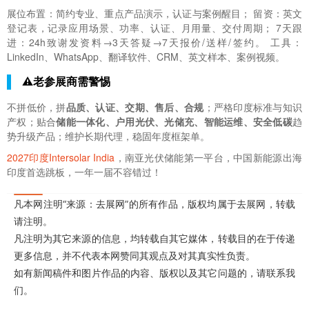
展位布置：简约专业、重点产品演示，认证与案例醒目； 留资：英文
登记表，记录应用场景、功率、认证、月用量、交付周期； 7天跟
进：24h致谢发资料→3天答疑→7天报价/送样/签约。 工具：
LinkedIn、WhatsApp、翻译软件、CRM、英文样本、案例视频。
⚠️老参展商需警惕
不拼低价，拼
品质、认证、交期、售后、合规
；严格印度标准与知识
产权；贴合
储能一体化、户用光伏、光储充、智能运维、安全低碳
趋
势升级产品；维护长期代理，稳固年度框架单。
2027印度Intersolar India
，南亚光伏储能第一平台，中国新能源出海
印度首选跳板，一年一届不容错过！
凡本网注明“来源：去展网”的所有作品，版权均属于去展网，转载
请注明。
凡注明为其它来源的信息，均转载自其它媒体，转载目的在于传递
更多信息，并不代表本网赞同其观点及对其真实性负责。
如有新闻稿件和图片作品的内容、版权以及其它问题的，请联系我
们。