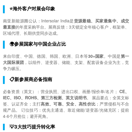
⭐海外客户对展会印象
南亚新能源圈公认：Intersolar India是
货源最稳、买家最集中、成交
最直接
的年度采购平台。展商反馈：3天锁定全年核心客户，框架单、
区域代理、长期供货同步达成。
🌍参展国家与中国企业占比
来自印度、中国、德国、韩国、欧洲、日本等
30+国家
。中国是
第一
大国际展团
，以组件、逆变器、储能、支架、配套设备企业为主，竞
争力碾压。
📋新参展商必备指南
必备资质（英文）：营业执照、进出口权、画册/报价单/名片；
CE、
IEC、ISO、ROHS、第三方检测、英文说明书
。 展品要点：全英文标
签、认证齐全；主打
高效、可靠、安全、高性价比
；严禁侵权与不合
规产品。 订位技巧：优先主通道、靠近储能/逆变器/光储充区；提前
4-6个月抢位；避开死角。
💡3大技巧提升转化率