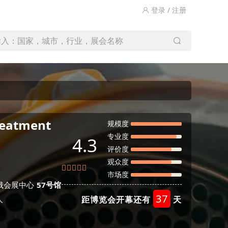
登录 / 注册
输入：国家，城市，行业，展会名称
reatment
规模度
专业度
4.3
评价度
观众度
市场度
俄会展中心
57号馆
37
人
距博览会开幕还有
天