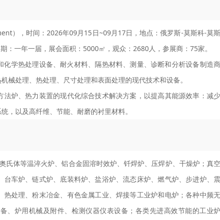
ent），时间：2026年09月15日~09月17日，地点：俄罗斯-莫斯科-莫
，举办周期：一年一届，展会面积：5000㎡，观众：2680人，参展商：75家。
处理和化学热处理设备、耐火材料、隔热材料、测量、诊断和分析设备制造
热机械处理、热处理、尺寸处理和表面处理的现代技术和设备。
方法炉、热力装置的现代化综合技术解决方案，以提高其能源效率：减
系统，以及高纤维、节能、耐磨的衬里材料。
奥氏体等温淬火炉、铝合金固溶时效炉、钎焊炉、压焊炉、干燥炉；真
、台车炉、链式炉、底装料炉、盐浴炉、流态床炉、燃气炉、步进炉、
、热处理、粉末冶金、有色金属工业、焊接等工业炉和电炉；各种中频
设备、炉用机械及附件、检测仪器仪表设备；各类先进高效节能的工业