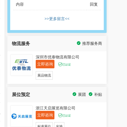
内容
回复
>>更多留言<<
斯
商
物流服务
推荐服务商
少
深圳市优泰物流有限公司
立即咨询
已认证
展品物流
展位预定
空
展团
补贴
震
浙江天启展览有限公司
无
立即咨询
已认证
炉
标准展位
光地