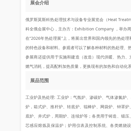
展会介绍
俄罗斯莫斯科热处理技术与设备专业展览会（Heat Treatm
科全俄会展中心，主办方：Exhibition Company 
在“2026年热处理展”上，将展出世界和国内领先的热
的特色设备和材料。参观者可以了解各种材料的热处理、
参展商还提供用于实施和建造（改造）现代供暖、热力、
燃气消耗，提高配料加热质量，更换现有的加热和自动化
展品范围
工业炉及热处理:
工业炉：气氛炉、渗碳炉、气体渗氮炉、
炉，箱式炉、推杆炉、转底炉、辊棒炉、网袋炉、钟罩炉
底炉、井式炉，周期炉、连续炉等；各类用于铸造、锻压
芯感应熔炼及保温炉；炉用仪表及控制系统、各类燃烧