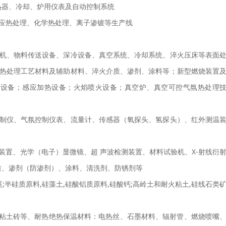
热器、冷却、炉用仪表及自动控制系统
应热处理、化学热处理、离子渗镀等生产线
机、物料传送设备、深冷设备、真空系统、冷却系统、淬火压床等表面
；热处理工艺材料及辅助材料、淬火介质、渗剂、涂料等；新型燃烧装置
氮设备；感应加热设备；火焰喷火设备；真空炉、真空可控气氛热处理
制仪、气氛控制仪表、流量计、传感器（氧探头、氢探头）、红外测温
装置、光学（电子）显微镜、超 声波检测装置、材料试验机、X-射线衍
质、渗剂（防渗剂）、涂料、清洗剂、防锈剂等
英;半硅质原料,硅藻土,硅酸铝质原料,硅酸钙;高岭土和耐火粘土,硅线石类
品,粘土砖等、耐热绝热保温材料：电热丝、石墨材料、辐射管、燃烧喷嘴