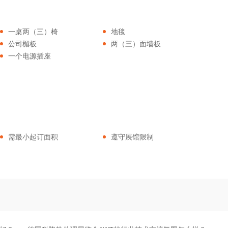
一桌两（三）椅
地毯
公司楣板
两（三）面墙板
一个电源插座
需最小起订面积
遵守展馆限制