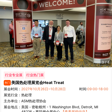
3
/
4
行业专业展
行业热门展
美国热处理展览会
Heat Treat
热门
展会时间：
2027年10月26日~10月28日
时间:
09:00-18:00
展览行业：
热处理
主办单位：
ASM热处理协会
展会地点：
美国
-
密歇根州
- 1 Washington Blvd, Detroit, MI
48226 - 亨廷顿会展中心
【查看展馆信息】