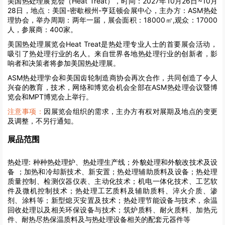
美国热处理展览会（Heat Treat），时间：2027年10月26日~10月
28日，地点：美国-密歇根州-亨廷顿会展中心，主办方：ASM热处
理协会，举办周期：两年一届，展会面积：18000㎡,观众：17000
人，参展商：400家。
美国热处理展览会Heat Treat是热处理专业人士的首要展会活动，
吸引了热处理行业的名人。来自世界各地热处理行业的创新者，影
响者和决策者将参加美国热处理展。
ASM热处理学会和美国齿轮制造商协会再次合作，共同创造了令人
兴奋的教育，技术，网络和博览会机会全部在ASM热处理会议暨博
览会和MPT博览会上举行。
注意事项：
因展览会组织的需求，主办方有权对展期及地点的变更
及调整，不另行通知。
展品范围
热处理:
种种热处理炉、热处理生产线；外貌处理和外貌改技术及设
备 ；加热和冷却新技术、新安置；热处理辅助质料及设备；热处理
质量控制、检测仪器仪表、主动化技术；机电一体化技术、工艺软
件及微机控制技术；热处理工艺质料及辅助质料、淬火介质、渗
剂、涂料等；新型熄灭安置及技术；热处理节能设备与技术，余温
回收处理以及相关环保设备与技术；筑炉质料、耐火质料、加热元
件、耐热尽热保温质料及与热处理设备相关的配套元器件等