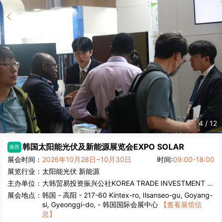
4
/
12
韩国太阳能光伏及新能源展览会
EXPO SOLAR
推荐
展会时间：
2026年10月28日~10月30日
时间:
09:00-18:00
展览行业：
太阳能光伏
新能源
主办单位：
大韩贸易投资振兴公社KOREA TRADE INVESTMENT PROMOTION AGENCY
展会地点：
韩国
-
高阳
- 217-60 Kintex-ro, Ilsanseo-gu, Goyang-
si, Gyeonggi-do, - 韩国国际会展中心
【查看展馆信
息】