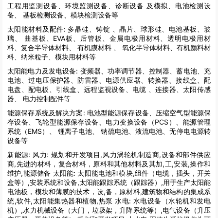
工程用监测设备、环境监测设备、诊断设备 及模拟、电池检测设
备、 基板检测设备、模块检测设备等
太阳能材料及配件:
多晶硅、铸锭 、晶片、球形硅、电池基板、玻
璃、 曲基板、EVA板、后管板、金属电极用材料、透明电极用材
料、复合半导体材料、 有机膜材料 、 氧化半导体材料、有机颜料材
料、纳米粒子、模块用材料等
太阳能电力及发电设备:
变频器、功率调节器、控制器、蓄电池、充
电池、过电压保护器、防雷器、电源供应器、转换器、接线盒、配
电盘、配电板、引线盒、远程监视设备、电缆 、连接器、太阳传感
器、 电力控制配件等
能源保存系统及解决方案:
电池型能源保存设备、压缩空气型能源保
存设备、飞轮型能源保存设备、电力变换设备（PCS）、能源管理
系统（EMS）、 锂离子电池、 钠硫电池、液流电池、无停电电源转
设备等
新能源:
风力: 规划和开发项目,风力涡轮机制造商,设备和部件供应
商,先进的材料，复合材料，原料和其他材料及其加,工,安装,操作和
维护,能源储备 太阳能: 太阳能电池和模块,组件（电缆，插头，开关
盒等）,安装系统和设备,太阳能跟踪系统（跟踪器）,用于生产太阳能
电池板，模块和薄膜的技术，设,备，原材料,建筑物和结构的集成系
统,软件,太阳能集热器和植物,热泵 水电: 水电设备（水轮机和发电
机）,水力机械设备（大门，垃圾架，升降系统等）,电气设备（升压