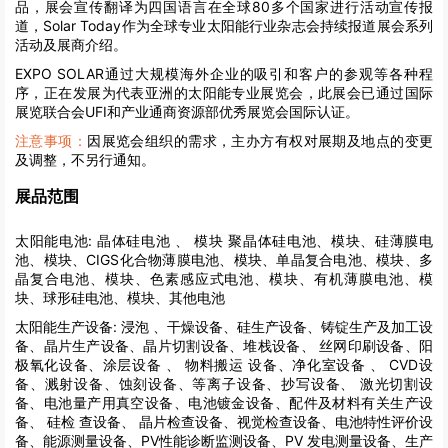
品，展会宣传翻译为四国语言在全球80多个国家进行活动宣传报
道，Solar Today作为全球专业太阳能行业杂志会持续报道展会系列
活动及展商介绍。
EXPO SOLAR通过大规模海外企业的吸引和客户的参观等各种程
序，正在发展为代表亚洲的太阳能专业展览会，此展会已通过国际
展览联合会UFI和产业通商资源部优秀展览会国际认证。
注意事项：
因展览会组织的需求，主办方有权对展期及地点的变更
及调整，不另行通知。
展品范围
太阳能电池:
晶体硅电池 、 模块 聚晶体硅电池、模块、硅薄膜电
池、模块、CIGS化合物薄膜电池、模块、单晶复合电池、模块、多
晶复合电池、模块、色素感应式电池、模块、有机薄膜电池、模
块、球形硅电池、模块、其他电池
太阳能生产设备:
浸泡 、干燥设备、硅生产设备、铸锭生产及加工设
备、晶片生产设备、晶片切割设备、堆栈设备、 丝网印刷设备、阳
极氧化设备、涂层设备 、 物料搬运 设备、净化室设备 、 CVD设
备、溅射设备、蚀刻设备、等离子设备、抄写设备、 激光切割设
备、电池量产用真空设备、电池镀金设备、配件及材料有关生产设
备、 硅检 查设备、 晶片检查设备、视觉检查设备、电池特性评价设
备、能源测量设备、PV性能诊断监测设备、PV 发电测量设备、生产