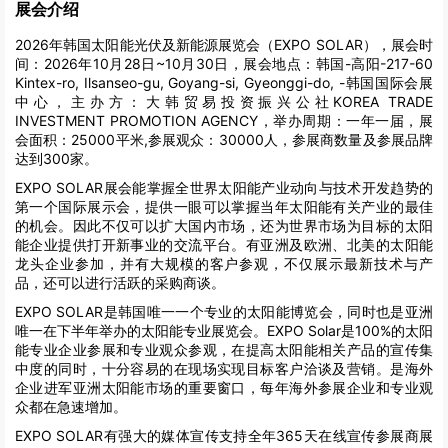
展会介绍
2026年韩国太阳能光伏及新能源展览会（EXPO SOLAR），展会时
间：2026年10月28日~10月30日，展会地点：韩国-高阳-217-60
Kintex-ro, Ilsanseo-gu, Goyang-si, Gyeonggi-do, -韩国国际会展
中心，主办方：大韩贸易投资振兴公社KOREA TRADE
INVESTMENT PROMOTION AGENCY，举办周期：一年一届，展
会面积：25000平米,参展观众：30000人，参展商数量及参展品牌
达到300家。
EXPO SOLAR展会能掌握全世界太阳能产业动向与技术开发趋势的
第一个国际展示会，提供一眼可以掌握当年太阳能有关产业的最佳
的机会。因此不仅可以扩大国内市场，还为世界市场为目标的太阳
能企业提供打开新事业的交流平台。有亚洲及欧洲、北美的太阳能
龙头企业参加，并有大规模的客户参观，不仅展示最新技术与产
品，还可以进行活跃的采购商谈。
EXPO SOLAR是韩国唯一一个专业的太阳能博览会，同时也是亚洲
唯一在下半年举办的太阳能专业展览会。EXPO Solar是100%的太阳
能专业企业参展和专业观众参观，在提高太阳能相关产品的宣传集
中度的同时，十分容易的在现场实现目标客户洽谈及营销。是海外
企业进军亚洲太阳能市场的重要窗口，每年海外参展企业和专业观
众都在急速增加。
EXPO SOLAR有强大的媒体宣传支持全年365天在线宣传参展商展