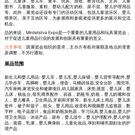
品、儿童床、婴儿车、童车、玩具、游戏、教育玩具、文具、儿童
图书、儿童服装、童鞋、婴幼儿配方奶粉、尿不湿、婴儿护理用品
等。此外，展览会还设有专门的活动区域，包括儿童游乐区、婴儿
喂养区、亲子互动区等，为参展商和参观者提供更多的展示和交流
机会。
总的来说，Mirdetstva Expo是一个重要的儿童用品和玩具展览会，
对于促进儿童用品行业的发展和创新具有重要的意义。
注意事项：
因展览会组织的需求，主办方有权对展期及地点的变更
及调整，不另行通知。
展品范围
新生儿和婴儿用品:
婴儿车，婴儿车,婴儿保镖，婴儿背带等配件,婴
儿学步车，高脚椅，婴儿床，便壶，马桶训练器,安全台阶，围兜等,
汽车座椅,家居安全和健康项目,幼儿园家具，床垫,摇篮，婴儿床，婴
儿床，梳妆台,母乳喂养配件，容器，奶瓶等,奶瓶，婴儿奶嘴和假
人，婴儿餐具，卫生用品,牙刷和牙胶等。新生儿床上用品，婴儿床
套件，被子和毯子，枕头，婴儿用品,收音机和视频婴儿监视器，数
字秤，电子温度计，食品和奶瓶加热器，学习玩具,婴儿食品,婴儿护
理卫生用品：沐浴产品，尿布，婴儿湿巾，婴儿护理配件,婴儿护肤
品：面霜，乳液，婴儿爽身粉，儿童化妆品,孕妇和哺乳期妇女的护
理产品