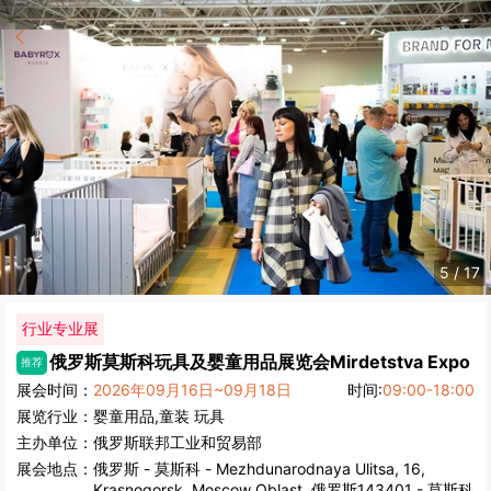
5
/
17
行业专业展
俄罗斯莫斯科玩具及婴童用品展览会
Mirdetstva Expo
推荐
展会时间：
2026年09月16日~09月18日
时间:
09:00-18:00
展览行业：
婴童用品,童装
玩具
主办单位：
俄罗斯联邦工业和贸易部
展会地点：
俄罗斯
-
莫斯科
- Mezhdunarodnaya Ulitsa, 16,
Krasnogorsk, Moscow Oblast, 俄罗斯143401 - 莫斯科