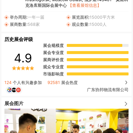
克洛库斯国际会展中心
【查看展馆信息】
举办周期:
一年一届
展览面积:
15000平方米
展商数量:
568家
观众数量:
15000人
历史展会评级
展会规模度
展会专业度
4.9
展商评价度
观众专业度
市场影响度
124
个人有兴趣参加
92581
展会热度
广东协邦物流有限公司
展会图片