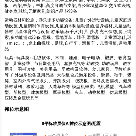
板，画架,书架，书柜,高度可调节支架,办公室墙壁单位,交互式表格,
健身垫,球坑,无框家具,纺织产品,软设备
运动器材和设施，游乐场多功能设备:
儿童户外运动设施,儿童家庭运
动设施,儿童钢制体育设施,儿童的木制运动设施,健身器材,儿童运动
器材,儿童体育中心设备,游乐场,秋千,幻灯片,沙坑,充气保镖,爬上绳
索,多功能游戏设备,雪橇，雪地赛车，碟子,滑雪板，儿童滑冰鞋,球
（misc。）,桌上曲棍球，足球,自行车，滑板车，儿童滑板,运动用
品
玩具:
玩具类: 毛绒软体、木制、娃娃、电子电动、塑胶、教育益
智、儿童骑乘、节日聚会用品、塑胶充气等 幼教类: 幼教玩具、教学
用具、图书读物、美劳用品、早教机及软件、幼儿家具、早教机构
等 户外游乐设备及用品类: 大型组合式游乐设备、滑梯、秋千、攀
爬、室内外淘气堡系列、弹跳系列、跷跷板、摇马及摇摆机、健身
器材系列、橡胶地垫、人造草坪等 模型机械类: 飞机模型、汽车模
型、船模型、建筑模型、军事模型、火车、动物模型、仿真模型、
压铸及金属玩具等
摊位示意图
9平标准展位A 摊位示意图/配置
一个咨询台
一桌两（三）椅