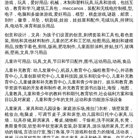
游戏，玩具，爱好用品:
机械，木制和塑料玩具,玩具和游戏，包括互
动，教育和学习,建筑工具包，meccanos，装配和无线电控制模,型,
电子，电脑和多媒体游戏,爱好用品，模型，棋盘游戏,谜题，邮票，
别针，徽章，吊坠，钥匙链,娃娃，娃娃屋和配件,毛绒玩具,持牌玩
具,电动车,体育和娱乐用品
创意和设计，文具:
为孩子们设置的创意,刺绣套装和工具包,着色套
装,用纸和其他材料制作,儿童的艺术和工艺纸,绘图用品,雕刻和建模
用品,按数字着色,剪纸,版画,肥皂制作,儿童面部涂料,拼贴,技巧,玻璃
画,壁画,文具,学习用品
儿童许可用品:
玩具,文具,节日和节日配件,图书,运动用品,动画,食品
儿童补充教育:
幼儿发展中心,机器人教育中心,编程教育中心,外语教
育中心,儿童创新研究中心,儿童科技园,娱乐和职业中心,儿童补充教
育中心,儿童健康和补充教育中心,儿童和青少年旅行。娱乐和教育,教
学资源书籍的开发者和制作者,补充教育资源书出版社,海报，地图，
儿童教具,儿童和青少年的教科书和期刊,教育软件,社会福利方案和项
目以及对家庭，儿童和青少年的支持,运动和多功能游乐场设备
儿童家具，家具和幼儿园设备:
家庭游乐场,推拉门衣柜，墙壁装置，
梳妆台,电脑桌，可调节桌子,床和床垫,幼儿园和日托中心家具,玩
墙，玩具存储,厨房家具，餐桌,储物柜，干燥柜,洗手间家具,长凳，
奥斯曼帝国,软垫和半软垫家具套装,卧室家具,游乐场所家具,艺术活
动的领域,言语治疗室,预订角落,学习游戏和创造力的领域,活动表，
堆栈,运动器材货架,课堂工作,学生家具,桌子和椅子,黑板，交互式白