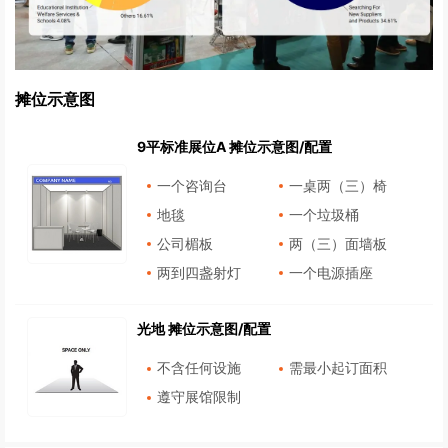
摊位示意图
9平标准展位A 摊位示意图/配置
一个咨询台
一桌两（三）椅
地毯
一个垃圾桶
公司楣板
两（三）面墙板
两到四盏射灯
一个电源插座
光地 摊位示意图/配置
不含任何设施
需最小起订面积
遵守展馆限制