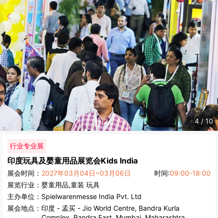
4
/
10
行业专业展
印度玩具及婴童用品展览会
Kids India
展会时间：
2027年03月04日~03月06日
时间:
09:00-18:00
展览行业：
婴童用品,童装
玩具
主办单位：
Spielwarenmesse India Pvt. Ltd
展会地点：
印度
-
孟买
- Jio World Centre, Bandra Kurla
Complex, Bandra East, Mumbai, Maharashtra