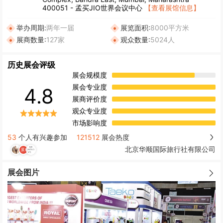
400051 - 孟买JIO世界会议中心
【查看展馆信息】
举办周期:
两年一届
展览面积:
8000平方米
展商数量:
127家
观众数量:
5024人
历史展会评级
展会规模度
展会专业度
4.8
展商评价度
观众专业度
市场影响度
53
个人有兴趣参加
121512
展会热度
北京华顺国际旅行社有限公司
展会图片