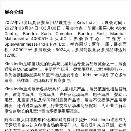
展会介绍
2027年印度玩具及婴童用品展览会（Kids India），展会时间：
2027年03月04日~03月06日，展会地点：印度-孟买-Jio World
Centre, Bandra Kurla Complex, Bandra East, Mumbai,
Maharashtra 400051-孟买JIO世界会议中心，主办方：
Spielwarenmesse India Pvt. Ltd，举办周期：两年一届，展会面
积：8000平米,参展观众：5024人，参展商数量及参展品牌达到
127家。
Kids India是印度领先的玩具与儿童用品专业贸易展览会之一，展会
通常在Mumbai举行。主要面向玩具、婴童用品和儿童消费品行业。
作为连接国际品牌与印度市场的重要平台，Kids India吸引了众多制
造商、品牌商、进口商和零售商参与。
Kids India重点展示各类玩具和儿童相关产品，展品范围包括益智玩
具、教育类玩具、毛绒玩具、户外及运动玩具、电子玩具、婴幼儿
用品、儿童家具以及学习和创意类产品等。展会不仅提供产品展示
机会，还通过新品发布、行业交流活动和商务配对，为企业了解印
度快速增长的儿童消费市场提供重要渠道。
随着印度人口结构年轻化和家庭消费能力提升，Kids India逐渐成为
国际玩具企业进入印度市场的重要门户。展会吸引来自亚洲、欧洲
和中东等地区的参展商和采购商，为品牌开拓南亚市场、建立分销