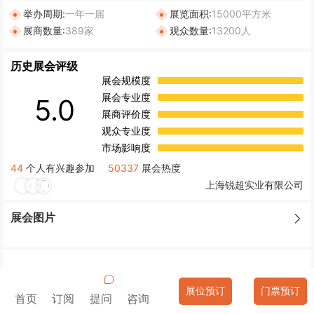
举办周期:
一年一届
展览面积:
15000平方米
展商数量:
389家
观众数量:
13200人
历史展会评级
展会规模度
展会专业度
5.0
展商评价度
观众专业度
市场影响度
44
个人有兴趣参加
50337
展会热度
上海锐超实业有限公司
展会图片
展会介绍
0
展位预订
门票预订
首页
订阅
提问
咨询
意大利线圈及电机展览会（Coiltech），时间：2026年09月23日
~09月24日，地点：意大利-波代诺内-波代诺内会展中心，主办